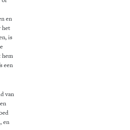
en en
r het
n, is
e
rt hem
fs een
id van
ten
goed
, en