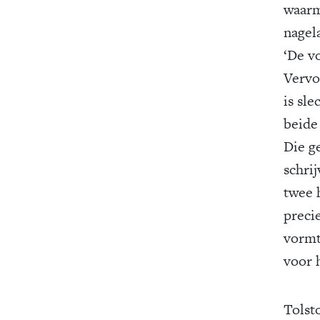
waarm
nagel
‘De vo
Vervo
is sle
beide
Die g
schri
twee h
preci
vormt
voor 
Tolsto