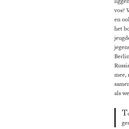
liggen
vos? 
en ook
het b
jeugd
jegens
Berli
Russi
mee, m
samen
als w
T
ge