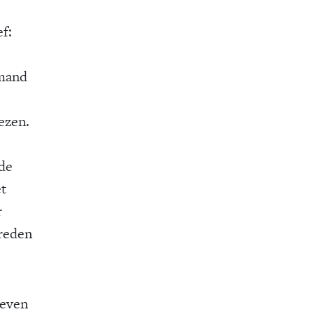
f:
emand
ezen.
 de
et
r
 reden
leven