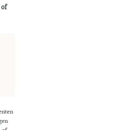
 of
denten
igen
 of