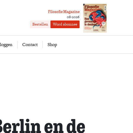
Filosofie Magazine
08-2026
Bestellen
Word abonnee
ofie
Word abonnee
loggen
Contact
Shop
Berlin en de