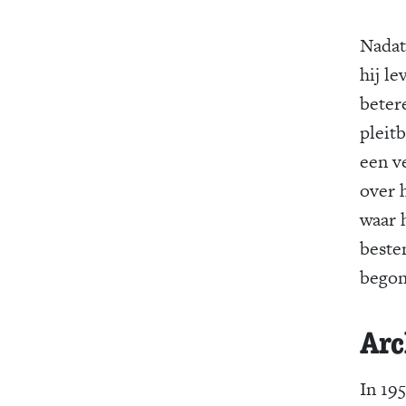
Nadat
hij l
beter
pleitb
een v
over 
waar 
beste
begon
Arc
In 19