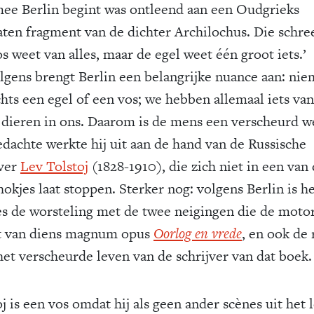
ee Berlin begint was ontleend aan een Oudgrieks
aten fragment van de dichter Archilochus. Die schree
s weet van alles, maar de egel weet één groot iets.’
lgens brengt Berlin een belangrijke nuance aan: ni
chts een egel of een vos; we hebben allemaal iets van
 dieren in ons. Daarom is de mens een verscheurd w
edachte werkte hij uit aan de hand van de Russische
jver
Lev Tolstoj
(1828-1910), die zich niet in een van
okjes laat stoppen. Sterker nog: volgens Berlin is h
es de worsteling met de twee neigingen die de moto
 van diens magnum opus
Oorlog en vrede
, en ook de
het verscheurde leven van de schrijver van dat boek.
j is een vos omdat hij als geen ander scènes uit het 