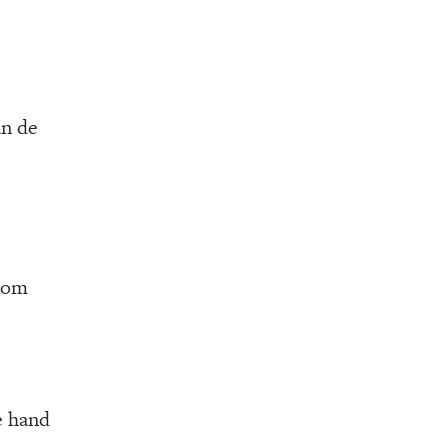
an de
l om
e hand