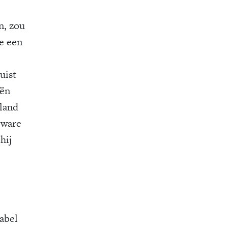
n, zou
ie een
uist
eën
 land
 ware
hij
rabel