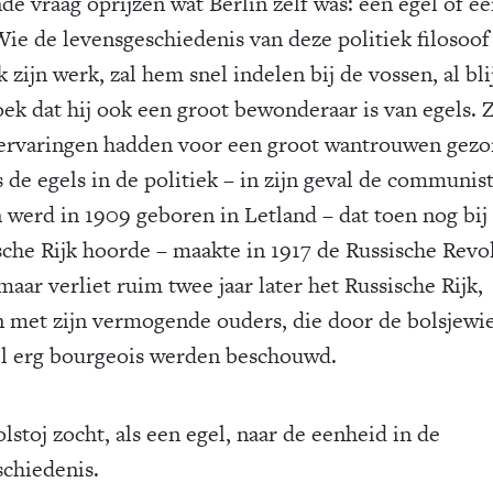
de vraag oprijzen wat Berlin zelf was: een egel of e
Wie de levensgeschiedenis van deze politiek filosoof
 zijn werk, zal hem snel indelen bij de vossen, al blij
oek dat hij ook een groot bewonderaar is van egels. Z
ervaringen hadden voor een groot wantrouwen gezo
 de egels in de politiek – in zijn geval de communis
n werd in 1909 geboren in Letland – dat toen nog bij
sche Rijk hoorde – maakte in 1917 de Russische Revo
aar verliet ruim twee jaar later het Russische Rijk,
 met zijn vermogende ouders, die door de bolsjewi
el erg bourgeois werden beschouwd.
olstoj zocht, als een egel, naar de eenheid in de
schiedenis.