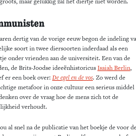
groots, maar gelukkig zal het diertje niet worden.
mmunisten
jaren dertig van de vorige eeuw begon de indeling v
lijke soort in twee diersoorten inderdaad als een
etje onder vrienden aan de universiteit. Een van de
den, de Brits-Joodse ideeënhistoricus
Isaiah Berlin
,
ef er een boek over:
De egel en de vos
.
Zo werd de
achtige metafoor in onze cultuur een serieus midde
 denken over de vraag hoe de mens zich tot de
lijkheid verhoudt.
ou al snel na de publicatie van het boekje de voor d