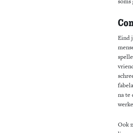
soms 
Co
Eind 
mense
spell
vrien
schre
fabel
na te
werke
Ook z