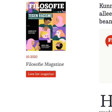
Kunn
allee
bean
10-2020
Filosofie Magazine
Lees het magazine
worde