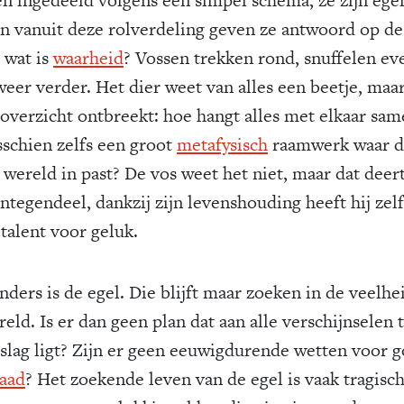
En vanuit deze rolverdeling geven ze antwoord op de
 wat is
waarheid
? Vossen trekken rond, snuffelen ev
weer verder. Het dier weet van alles een beetje, maa
 overzicht ontbreekt: hoe hangt alles met elkaar same
sschien zelfs een groot
metafysisch
raamwerk waar d
 wereld in past? De vos weet het niet, maar dat dee
Integendeel, dankzij zijn levenshouding heeft hij zel
talent voor geluk.
nders is de egel. Die blijft maar zoeken in de veelhe
eld. Is er dan geen plan dat aan alle verschijnselen 
slag ligt? Zijn er geen eeuwigdurende wetten voor 
aad
? Het zoekende leven van de egel is vaak tragisch