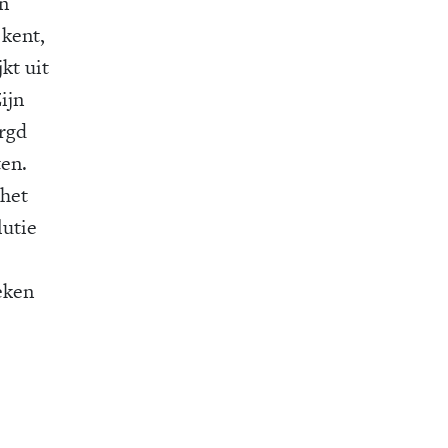
en
 kent,
kt uit
ijn
rgd
ten.
 het
lutie
eken