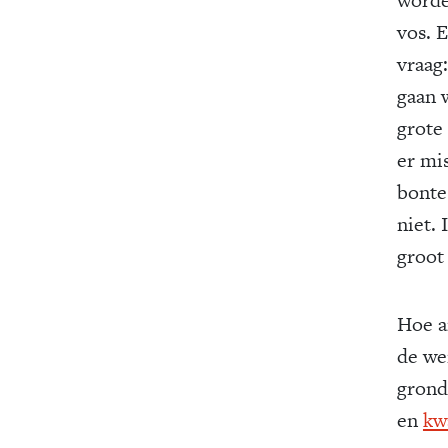
vos. 
vraag:
gaan 
grote
er mi
bonte
niet. 
groot 
Hoe a
de wer
grond
en
kw