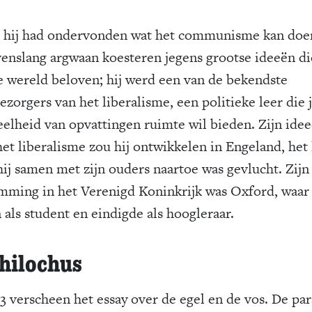
 hij had ondervonden wat het communisme kan doe
evenslang argwaan koesteren jegens grootse ideeën d
e wereld beloven; hij werd een van de bekendste
ezorgers van het liberalisme, een politieke leer die j
eelheid van opvattingen ruimte wil bieden. Zijn ide
het liberalisme zou hij ontwikkelen in Engeland, het
hij samen met zijn ouders naartoe was gevlucht. Zijn
mming in het Verenigd Koninkrijk was Oxford, waar 
 als student en eindigde als hoogleraar.
hilochus
53 verscheen het essay over de egel en de vos. De pa