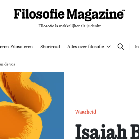
Filosofie is makkelijker als je denkt
nten
Podcast
Leren Filosoferen
Shortread
Alles over filos
eren Filosoferen
Shortread
Alles over filosofie
In
Zoeken
 en de vos
Waarheid
Isaiah 