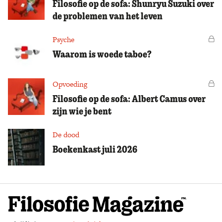
Filosofie op de sofa: Shunryu Suzuki over
de problemen van het leven
Psyche
Vo
Waarom is woede taboe?
Opvoeding
Vo
Filosofie op de sofa: Albert Camus over
zijn wie je bent
De dood
Boekenkast juli 2026