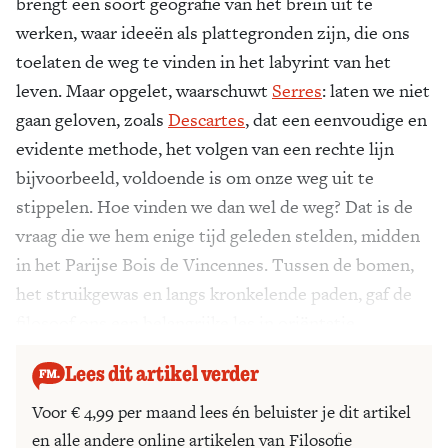
brengt een soort geografie van het brein uit te
werken, waar ideeën als plattegronden zijn, die ons
toelaten de weg te vinden in het labyrint van het
leven. Maar opgelet, waarschuwt
Serres
: laten we niet
gaan geloven, zoals
Descartes
, dat een eenvoudige en
evidente methode, het volgen van een rechte lijn
bijvoorbeeld, voldoende is om onze weg uit te
stippelen. Hoe vinden we dan wel de weg? Dat is de
vraag die we hem enige tijd geleden stelden, midden
in het Parijse Bois de Vincennes. Tussen de bomen,
het struikgewas en langs kronkelende paden, gaf de
filosoof ons een belangrijke les in oriëntatie.
Lees dit artikel verder
Voor € 4,99 per maand lees én beluister je dit artikel
en alle andere online artikelen van Filosofie