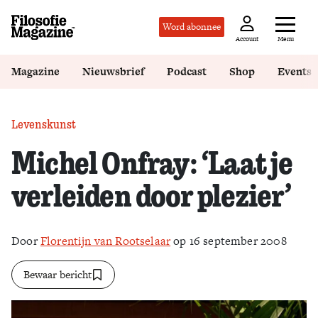
Word abonnee
Menu
Account
Magazine
Nieuwsbrief
Podcast
Shop
Events
Levenskunst
Michel Onfray: ‘Laat je
verleiden door plezier’
Door
Florentijn van Rootselaar
op 16 september 2008
Bewaar bericht