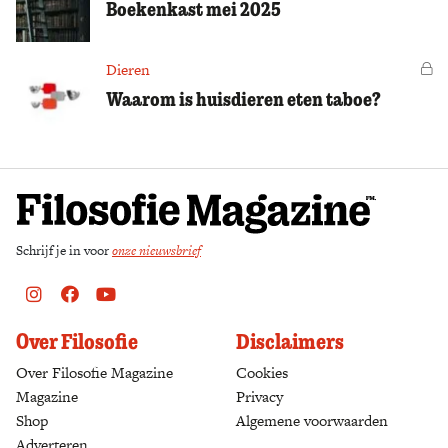
Boekenkast mei 2025
Dieren
Vo
Waarom is huisdieren eten taboe?
Schrijf je in voor
onze nieuwsbrief
Instagram
Facebook
Youtube
Over Filosofie
Disclaimers
Over Filosofie Magazine
Cookies
Magazine
Privacy
Shop
(opens in a new tab)
Algemene voorwaarden
Adverteren