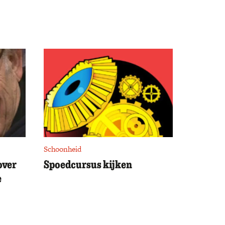
Schoonheid
over
Spoedcursus kijken
e