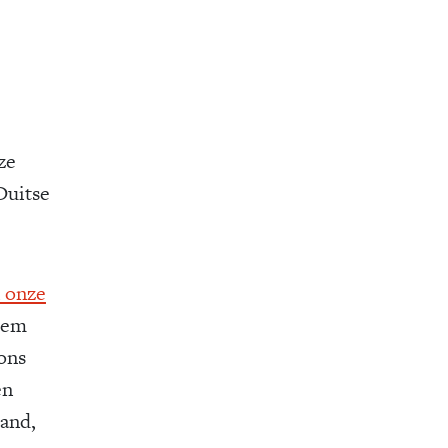
ze
Duitse
n onze
hem
 ons
en
tand,