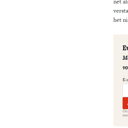
net al
verst
het ni
E
Me
vo
E-
Ont
aan