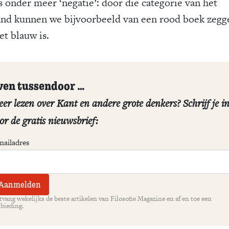
s onder meer ‘negatie’: door die categorie van het
and kunnen we bijvoorbeeld van een rood boek zegg
et blauw is.
ven tussendoor …
er lezen over Kant en andere grote denkers? Schrijf je i
or de gratis nieuwsbrief:
mailadres
vang wekelijks de beste artikelen van Filosofie Magazine en af en toe een
bieding.