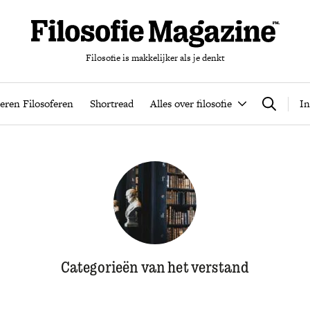
Filosofie is makkelijker als je denkt
nten
Podcast
Leren Filosoferen
Shortread
Alles over filos
eren Filosoferen
Shortread
Alles over filosofie
In
Zoeken
Categorieën van het verstand