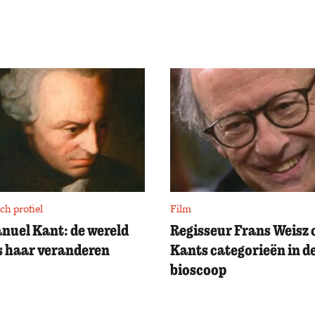
ch profiel
Film
uel Kant: de wereld
Regisseur Frans Weisz 
is haar veranderen
Kants categorieën in d
bioscoop