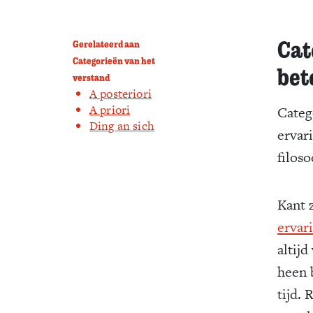
Cat
Gerelateerd aan
Categorieën van het
bet
verstand
A posteriori
A priori
Categ
Ding an sich
ervar
filos
Kant 
ervar
altij
heen 
tijd. 