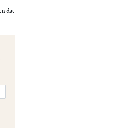
en dat
n