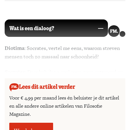
Zoek
Wat is een dialoog?
Diotima
: Socrates, vertel me eens, waarom streven
mensen toch zo massaal naar schoonheid?
Socrates
: Daar heb ik zo snel even geen antwoord op.
Lees dit artikel verder
Voor € 4,99 per maand lees én beluister je dit artikel
en alle andere online artikelen van Filosofie
Magazine.