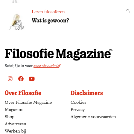
Leren filosoferen
Vo
Wat is gewoon?
Schrijf je in voor
onze nieuwsbrief
Instagram
Facebook
Youtube
Over Filosofie
Disclaimers
Over Filosofie Magazine
Cookies
Magazine
Privacy
Shop
(opens in a new tab)
Algemene voorwaarden
Adverteren
Werken bij