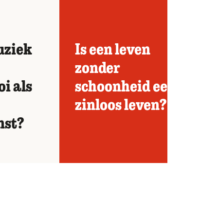
uziek
Is een leven
zonder
i als
schoonheid een
zinloos leven?
nst?