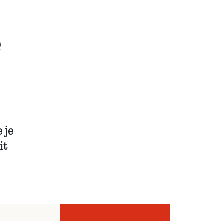
e
 je
it