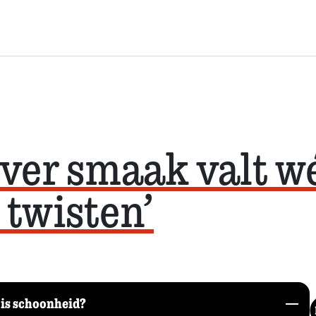
Over smaak valt w
 twisten’
is schoonheid?