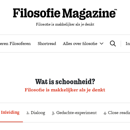
Filosofie is makkelijker als je denkt
nten
Podcast
Leren Filosoferen
Shortread
Alles over filos
eren Filosoferen
Shortread
Alles over filosofie
In
Zoeken
Wat is schoonheid?
Filosofie is makkelijker als je denkt
. Inleiding
2. Dialoog
3. Gedachte-experiment
4. Close readi