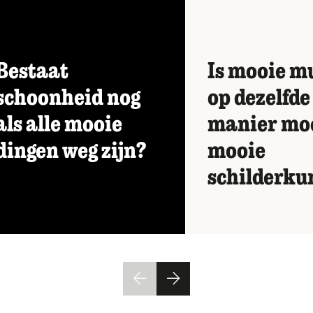
Bestaat
Is mooie m
schoonheid nog
op dezelfde
als alle mooie
manier moo
dingen weg zijn?
mooie
schilderku