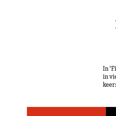
In ‘F
in vi
keer