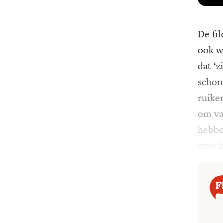
De fi
ook 
dat ‘z
schon
ruiken
om va
hebbe
over 