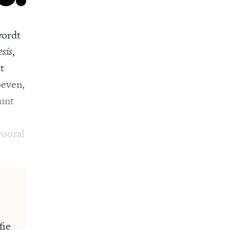
wordt
esis
,
t
oeven,
punt
vooral
fie