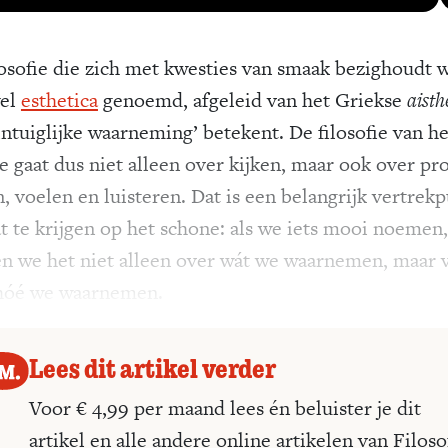
losofie die zich met kwesties van smaak bezighoudt 
wel
esthetica
genoemd, afgeleid van het Griekse
aisth
intuiglijke waarneming’ betekent. De filosofie van he
e gaat dus niet alleen over kijken, maar ook over pr
, voelen en luisteren. Dat is een belangrijk vertrek
t te krijgen op het schone: als we iets mooi noemen,
n we het niet alleen over wát we waarnemen, maar 
hóé we waarnemen.
Lees dit artikel verder
Voor € 4,99 per maand lees én beluister je dit
artikel en alle andere online artikelen van Filoso