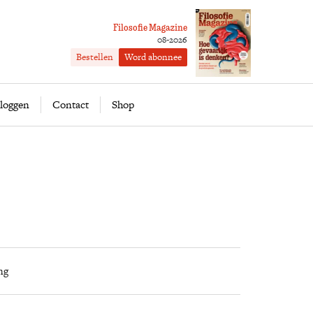
Filosofie Magazine
08-2026
Bestellen
Word abonnee
ofie
Word abonnee
loggen
Contact
Shop
ng