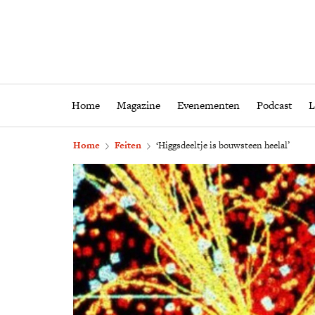
Home
Magazine
Eveneme
Home
Magazine
Evenementen
Podcast
L
Home
Feiten
‘Higgsdeeltje is bouwsteen heelal’