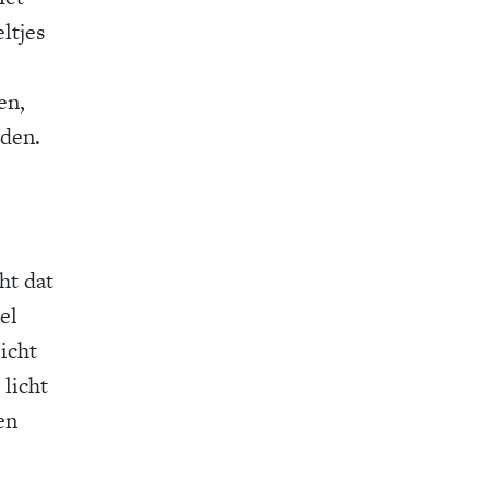
ltjes
en,
rden.
ht dat
el
icht
 licht
en