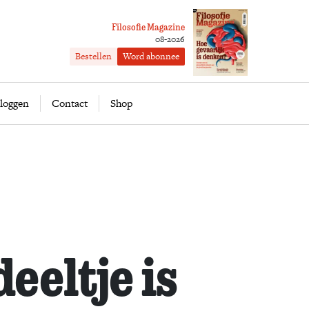
Filosofie Magazine
08-2026
Bestellen
Word abonnee
ofie
Word abonnee
loggen
Contact
Shop
eeltje is