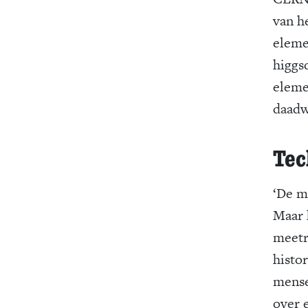
van h
elemen
higgs
elemen
daadw
Tec
‘De m
Maar h
meetr
histo
mense
over 