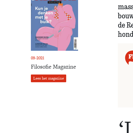
mass
bouw
de Re
honde
09-2021
Filosofie Magazine
Lees het magazine
‘I