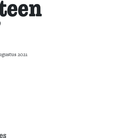
teen
’
ugustus 2021
es