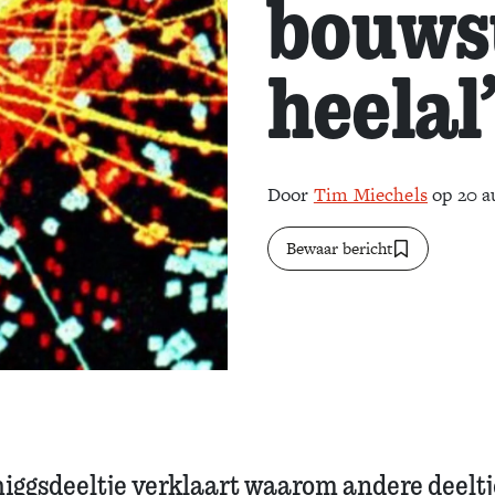
bouws
heelal
Door
Tim Miechels
op 20 a
Bewaar bericht
higgsdeeltje verklaart waarom andere deeltj