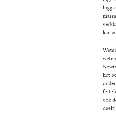
higgs
massa
verkl
kan z
Weten
weten
Newto
het b
onder
feitel
ook d
deeltj