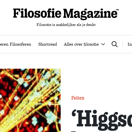
Filosofie is makkelijker als je denkt
nten
Podcast
Leren Filosoferen
Shortread
Alles over filos
eren Filosoferen
Shortread
Alles over filosofie
In
Zoeken
Feiten
‘Higgsd