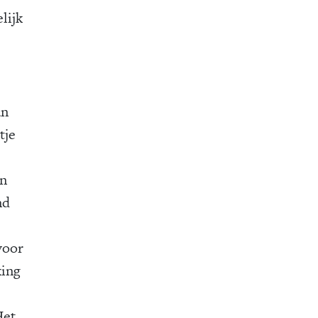
lijk
an
tje
en
nd
voor
king
Het