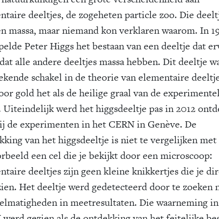
ntaire deeltjes, de zogeheten particle zoo. Die deelt
n massa, maar niemand kon verklaren waarom. In 1
pelde Peter Higgs het bestaan van een deeltje dat e
 dat alle andere deeltjes massa hebben. Dit deeltje w
ekende schakel in de theorie van elementaire deeltje
oor gold het als de heilige graal van de experimente
. Uiteindelijk werd het higgsdeeltje pas in 2012 ontd
ij de experimenten in het CERN in Genève. De
kking van het higgsdeeltje is niet te vergelijken met
orbeeld een cel die je bekijkt door een microscoop:
taire deeltjes zijn geen kleine knikkertjes die je di
zien. Het deeltje werd gedetecteerd door te zoeken 
elmatigheden in meetresultaten. Die waarneming in
werd gezien als de ontdekking van het feitelijke be