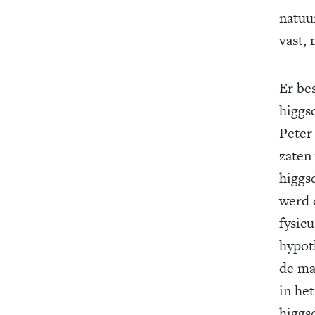
natuu
vast,
Er be
higgsd
Peter
zaten
higgs
werd 
fysic
hypoth
de ma
in he
higgs