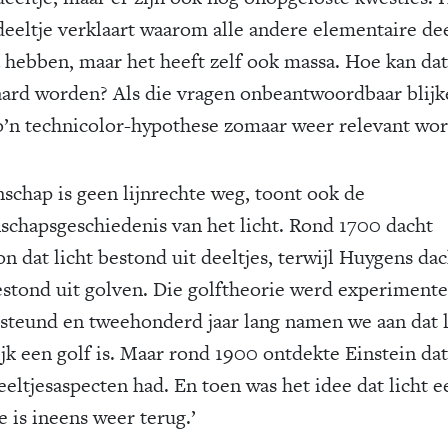
deeltje verklaart waarom alle andere elementaire dee
 hebben, maar het heeft zelf ook massa. Hoe kan dat
aard worden? Als die vragen onbeantwoordbaar blijk
o’n techni­color-hypothese zomaar weer relevant wo
schap is geen lijnrechte weg, toont ook de
schapsgeschiedenis van het licht. Rond 1700 dacht
n dat licht bestond uit deeltjes, terwijl Huygens dac
estond uit golven. Die golftheorie werd experimente
steund en tweehonderd jaar lang namen we aan dat l
ijk een golf is. Maar rond 1900 ontdekte Einstein dat
eeltjesaspecten had. En toen was het idee dat licht e
e is ineens weer terug.’