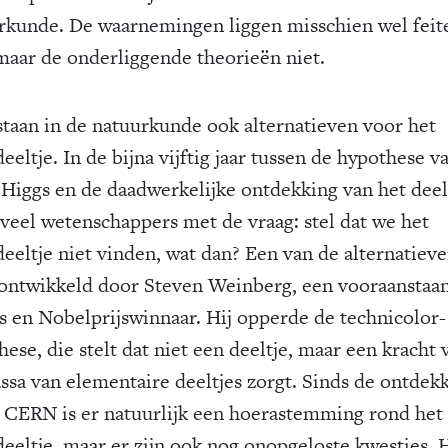
rkunde. De waarnemingen liggen misschien wel feite
 maar de onderliggende theorieën niet.
staan in de natuurkunde ook alternatieven voor het
eeltje. In de bijna vijftig jaar tussen de hypothese v
 Higgs en de daadwerkelijke ontdekking van het deel
 veel wetenschappers met de vraag: stel dat we het
deeltje niet vinden, wat dan? Een van de alternatiev
ontwikkeld door Steven Weinberg, een vooraanstaa
us en Nobelprijswinnaar. Hij opperde de technicolor-
ese, die stelt dat niet een deeltje, maar een kracht 
ssa van elementaire deeltjes zorgt. Sinds de ontdek
t CERN is er natuurlijk een hoerastemming rond het
deeltje, maar er zijn ook nog onopgeloste kwesties. 