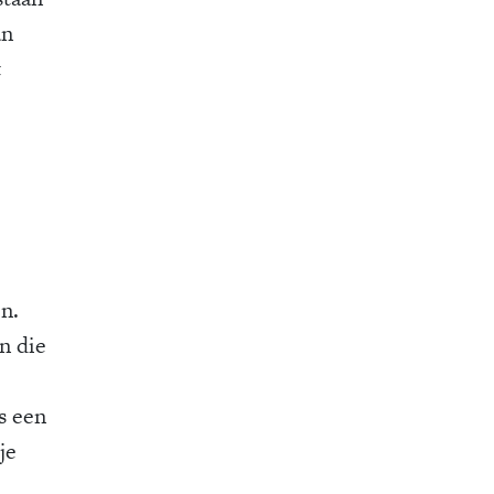
an
t
n.
n die
s een
je