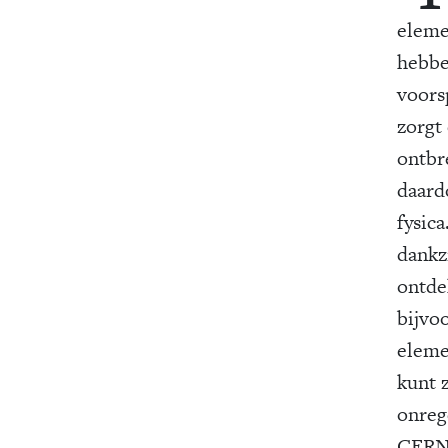
eleme
hebbe
voors
zorgt
ontbr
daard
fysica
dankz
ontde
bijvo
elemen
kunt 
onreg
CERN 