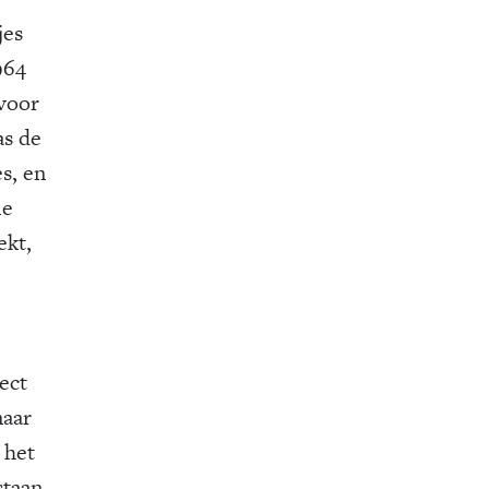
jes
964
rvoor
as de
s, en
le
ekt,
rect
naar
 het
staan