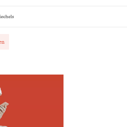
echels
en
Meld je aan voor
Ontvang elke woensdag e
filosofie nieuws, de bes
aanbieding.