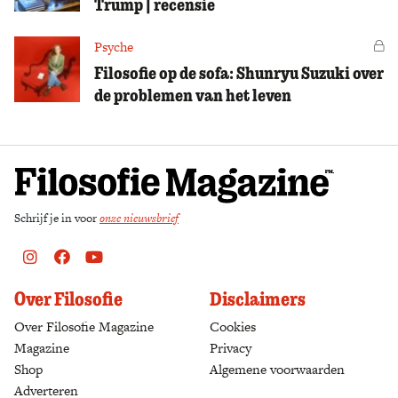
Trump | recensie
Psyche
Vo
Filosofie op de sofa: Shunryu Suzuki over
de problemen van het leven
Schrijf je in voor
onze nieuwsbrief
Instagram
Facebook
Youtube
Over Filosofie
Disclaimers
Over Filosofie Magazine
Cookies
Magazine
Privacy
Shop
(opens in a new tab)
Algemene voorwaarden
Adverteren