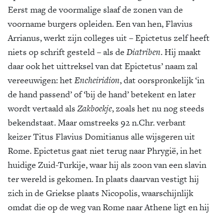
Eerst mag de voormalige slaaf de zonen van de
voorname burgers opleiden. Een van hen, Flavius
Arrianus, werkt zijn colleges uit – Epictetus zelf heeft
niets op schrift gesteld – als de
Diatriben
. Hij maakt
daar ook het uittreksel van dat Epictetus’ naam zal
vereeuwigen: het
Encheiridion
, dat oorspronkelijk ‘in
de hand passend’ of ‘bij de hand’ betekent en later
wordt vertaald als
Zakboekje
, zoals het nu nog steeds
bekendstaat. Maar omstreeks 92 n.Chr. verbant
keizer Titus Flavius Domitianus alle wijsgeren uit
Rome. Epictetus gaat niet terug naar Phrygië, in het
huidige Zuid-Turkije, waar hij als zoon van een slavin
ter wereld is gekomen. In plaats daarvan vestigt hij
zich in de Griekse plaats Nicopolis, waarschijnlijk
omdat die op de weg van Rome naar Athene ligt en hij