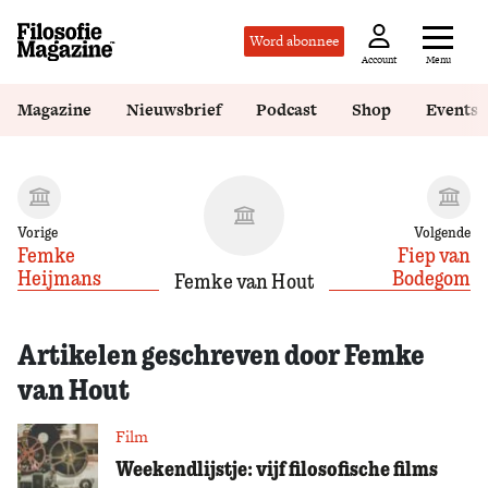
Word abonnee
Menu
Account
Magazine
Nieuwsbrief
Podcast
Shop
Events
Vorige
Volgende
Femke
Fiep van
Heijmans
Bodegom
Femke van Hout
Artikelen geschreven door Femke
van Hout
Film
Weekendlijstje: vijf filosofische films