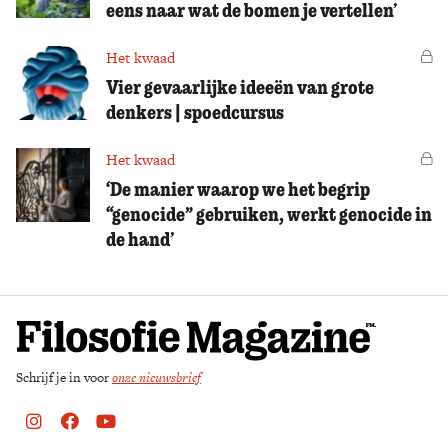
eens naar wat de bomen je vertellen’
Het kwaad
Vo
Vier gevaarlijke ideeën van grote
denkers | spoedcursus
Het kwaad
Vo
‘De manier waarop we het begrip
“genocide” gebruiken, werkt genocide in
de hand’
Schrijf je in voor
onze nieuwsbrief
Instagram
Facebook
Youtube