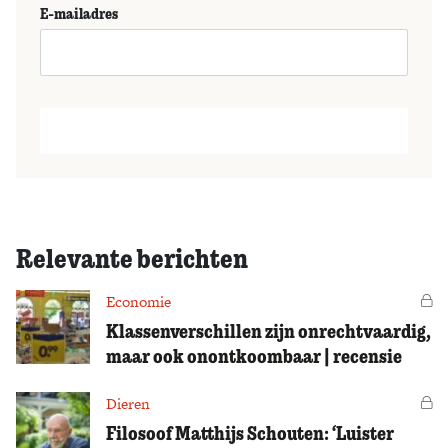
E-mailadres
Relevante berichten
Economie
Vo
Klassenverschillen zijn onrechtvaardig,
maar ook onontkoombaar | recensie
Dieren
Vo
Filosoof Matthijs Schouten: ‘Luister