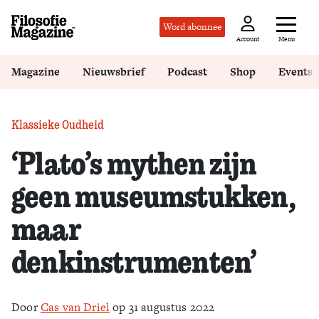
Word abonnee
Menu
Account
Magazine
Nieuwsbrief
Podcast
Shop
Events
Klassieke Oudheid
‘Plato’s mythen zijn
geen museumstukken,
maar
denkinstrumenten’
Door
Cas van Driel
op 31 augustus 2022