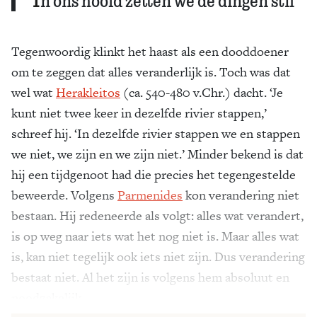
Tegenwoordig klinkt het haast als een dooddoener
om te zeggen dat alles veranderlijk is. Toch was dat
wel wat
Hera­kleitos
(ca. 540-480 v.Chr.) dacht. ‘Je
kunt niet twee keer in dezelfde rivier stappen,’
schreef hij. ‘In dezelfde rivier stappen we en stappen
we niet, we zijn en we zijn niet.’ Minder bekend is dat
hij een tijdgenoot had die precies het tegengestelde
beweerde. Volgens
Parmenides
kon verandering niet
bestaan. Hij redeneerde als volgt: alles wat verandert,
is op weg naar iets wat het nog niet is. Maar alles wat
is, kan niet tegelijk ook iets niet zijn. Dus verandering
bestaat niet. Al het zijn is volgens hem absoluut en
noodzakelijk.