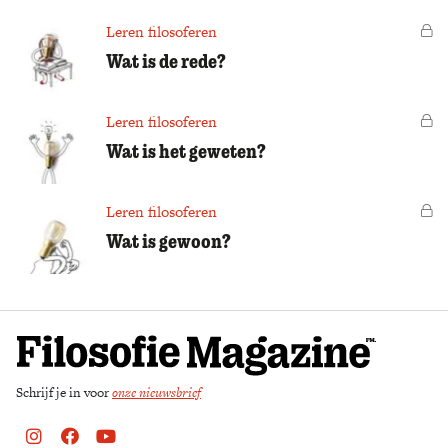
Leren filosoferen
Vo
Wat is de rede?
Leren filosoferen
Vo
Wat is het geweten?
Leren filosoferen
Vo
Wat is gewoon?
Schrijf je in voor
onze nieuwsbrief
Instagram
Facebook
Youtube