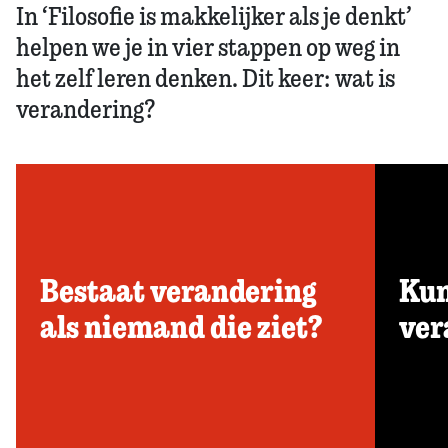
In ‘Filosofie is makkelijker als je denkt’
helpen we je in vier stappen op weg in
het zelf leren denken. Dit keer: wat is
verandering?
Bestaat verandering
Kun
als niemand die ziet?
ver