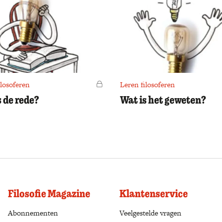
ilosoferen
Voor leden
Leren filosoferen
s de rede?
Wat is het geweten?
Filosofie Magazine
Klantenservice
Abonnementen
(opens in a new tab)
Veelgestelde vragen