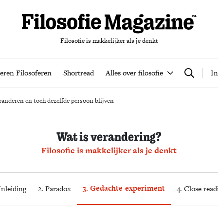
Filosofie is makkelijker als je denkt
nten
Podcast
Leren Filosoferen
Shortread
Alles over filos
eren Filosoferen
Shortread
Alles over filosofie
In
Zoeken
randeren en toch dezelfde persoon blijven
Wat is verandering?
Filosofie is makkelijker als je denkt
3. Gedachte-experiment
Inleiding
2. Paradox
4. Close read