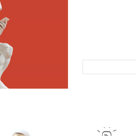
Meld je aan voor
Ontvang elke woensdag e
filosofie nieuws, de bes
aanbieding.
E-mailadres