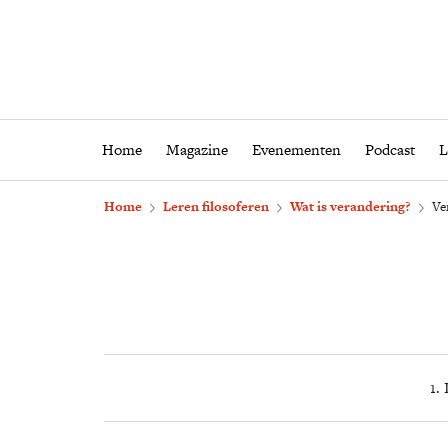
Home
Magazine
Eveneme
Home
Magazine
Evenementen
Podcast
L
Home
Leren filosoferen
Wat is verandering?
Ve
1. 