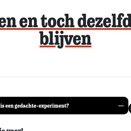
n en toch dezelf
blijven
is een gedachte-experiment?
je voor!