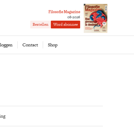
Filosofie Magazine
08-2026
Bestellen
Word abonnee
ofie
Word abonnee
loggen
Contact
Shop
ing