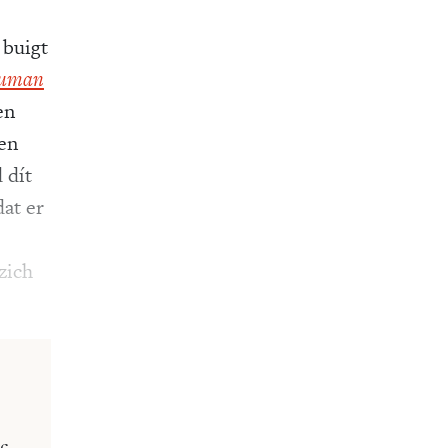
 buigt
human
en
 en
 dít
dat er
 zich