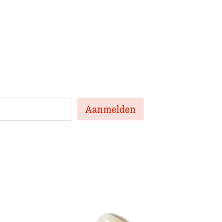
 onze nieuwsbrief
en nieuwsbrief met het laatste
te artikelen van de week en af en toe een