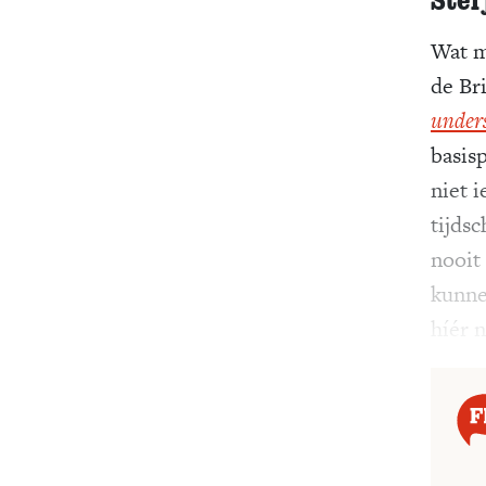
Wat m
de Bri
under
basis
niet i
tijdsc
nooit
kunnen
híér 