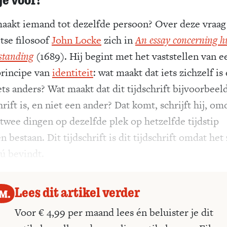
aakt iemand tot dezelfde persoon? Over deze vraag
tse filosoof
John Locke
zich in
An essay concerning 
standing
(1689). Hij begint met het vaststellen van e
­principe van
identiteit
: wat maakt dat iets zichzelf is
ets anders? Wat maakt dat dit tijdschrift bijvoorbeeld
hrift is, en niet een ander? Dat komt, schrijft hij, om
 twee dingen op dezelfde plek op hetzelfde tijdstip
 bestaan. Dit tijdschrift is dit tijdschrift omdat het
nú bevindt.
Lees dit artikel verder
Voor € 4,99 per maand lees én beluister je dit