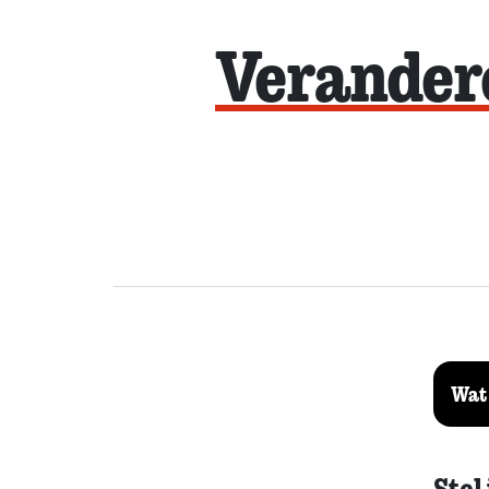
Verandere
Wat 
Stel 