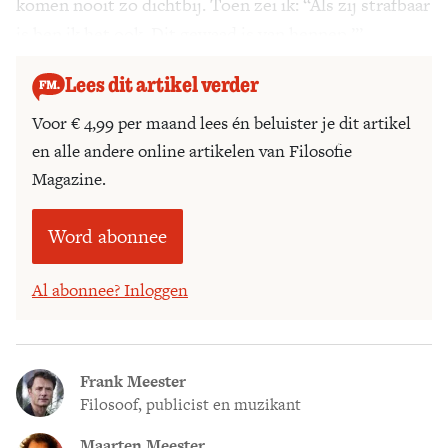
komen nooit zo dichtbij. Toen zei ik: “Als zij strafbaar
is ben ik het ook. Dit gewaad is van hennep.”’
Lees dit artikel verder
Voor € 4,99 per maand lees én beluister je dit artikel
en alle andere online artikelen van Filosofie
Magazine.
Word abonnee
Al abonnee? Inloggen
Frank Meester
Filosoof, publicist en muzikant
Maarten Meester