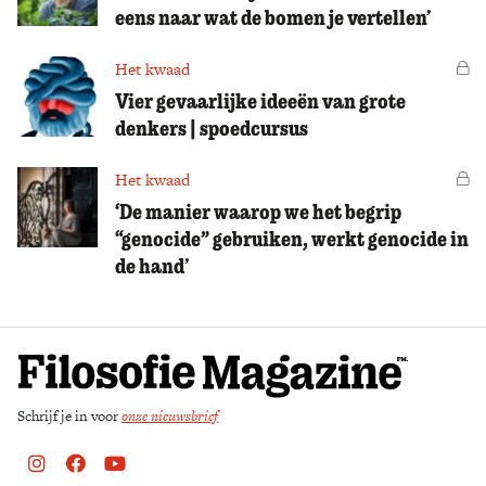
eens naar wat de bomen je vertellen’
Het kwaad
Vo
Vier gevaarlijke ideeën van grote
denkers | spoedcursus
Het kwaad
Vo
‘De manier waarop we het begrip
“genocide” gebruiken, werkt genocide in
de hand’
Schrijf je in voor
onze nieuwsbrief
Instagram
Facebook
Youtube