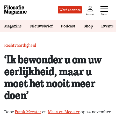
Word abonnee
Menu
Account
Magazine
Nieuwsbrief
Podcast
Shop
Events
Rechtvaardigheid
‘Ik bewonder u om uw
eerlijkheid, maar u
moet het nooit meer
doen’
Door
Frank Meester
en
Maarten Meester
op 22 november