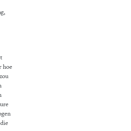
ag,
t
r hoe
 zou
n
n
Dure
logen
 die