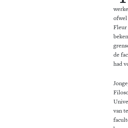
werke
ofwel 
Fleur
beken
grens
de fac
had v
Jonge
Filos
Unive
van t
facult