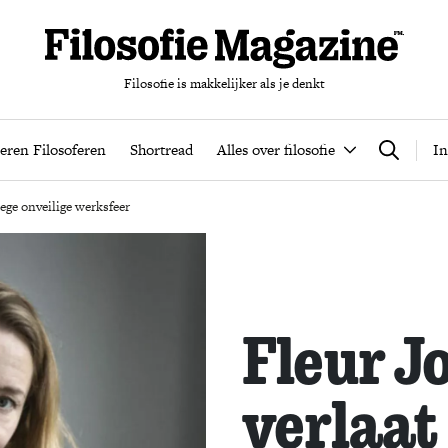
Filosofie is makkelijker als je denkt
nten
Podcast
Leren Filosoferen
Shortread
Alles over filos
eren Filosoferen
Shortread
Alles over filosofie
In
Zoeken
ege onveilige werksfeer
Fleur J
verlaa