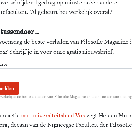
overschrijdend gedrag op minstens één andere
fiefaculteit. ‘Al gebeurt het werkelijk overal.’
 tussendoor …
woensdag de beste verhalen van Filosofie Magazine i
x? Schrijf je in voor onze gratis nieuwsbrief.
dres
wekelijks de beste artikelen van Filosofie Magazine en af en toe een aanbieding
n reactie
aan universiteitsblad Vox
zegt Heleen Murr
erg, decaan van de Nijmeegse Faculteit der Filosofie