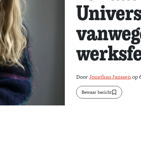
Univers
vanwege
werksf
Door
Jonathan Janssen
op 
Bewaar bericht