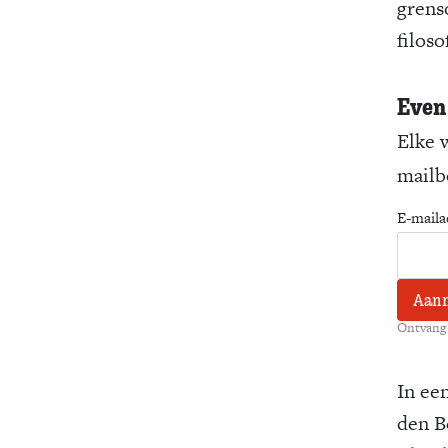
grens
filoso
Even
Elke 
mailbo
E-maila
Ontvang 
In ee
den B