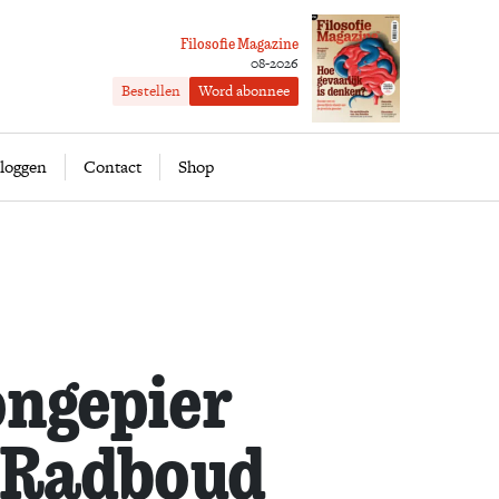
Filosofie Magazine
08-2026
Bestellen
Word abonnee
ofie
Word abonnee
loggen
Contact
Shop
ongepier
t Radboud