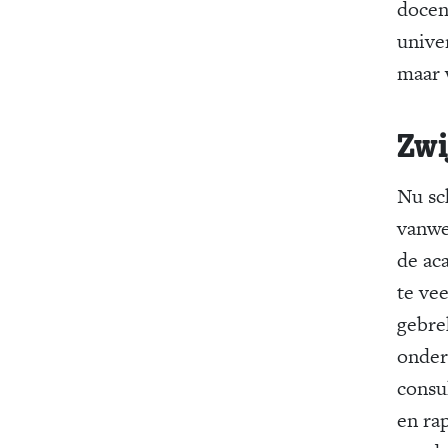
docen
unive
maar 
Zwi
Nu sch
vanwe
de ac
te ve
gebre
onder
consu
en ra