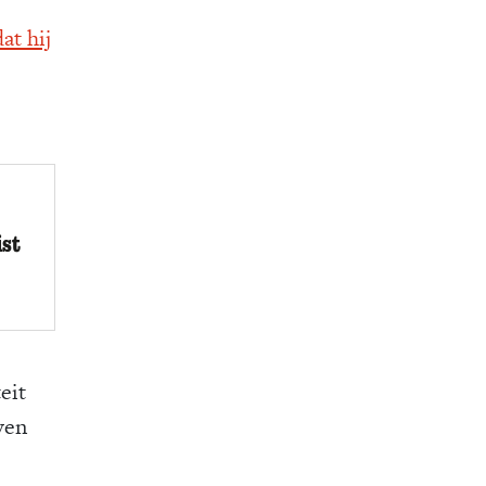
at hij
ist
eit
ven