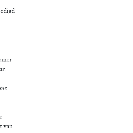
oedigd
zomer
van
ine
r
t van