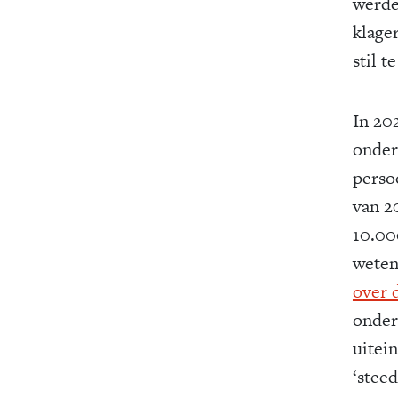
werde
klage
stil t
In 20
onder
perso
van 2
10.00
weten
over d
onder
uitei
‘steed