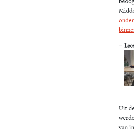
beoog
Midde
onder
binne
Lee
Uit d
werde
van i