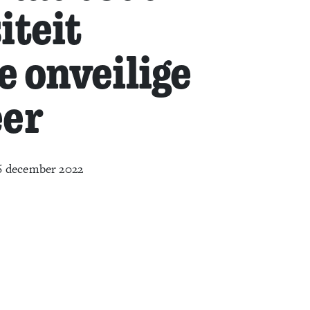
iteit
 onveilige
eer
6 december 2022