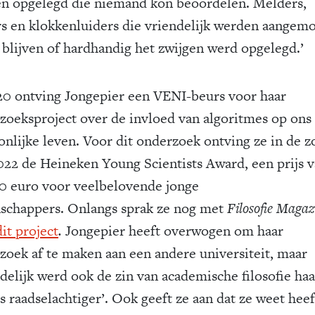
n opgelegd die niemand kon beoordelen. Melders,
rs en klokkenluiders die vriendelijk werden aangem
e blijven of hardhandig het zwijgen werd opgelegd.’
20 ontving Jongepier een VENI-beurs voor haar
zoeksproject over de invloed van algoritmes op ons
onlijke leven. Voor dit onderzoek ontving ze in de 
022 de Heineken Young Scientists Award, een prijs 
0 euro voor veelbelovende jonge
schappers. Onlangs sprak ze nog met
Filosofie Magaz
it project
.
Jongepier heeft overwogen om haar
zoek af te maken aan een andere universiteit, maar
ndelijk werd ook de zin van academische filosofie haa
s raadselachtiger’. Ook geeft ze aan dat ze weet heef