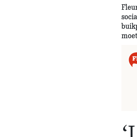
Fleu
socia
buik
moet
‘I