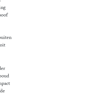
ing
osoof
buiten
oit
der
dboud
mpact
fde