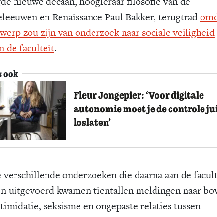
de nieuwe decaan, hoogleraar filosofie van de
leeuwen en Renaissance Paul Bakker, terugtrad
omd
werp zou zijn van onderzoek naar sociale veiligheid
n de faculteit
.
s ook
Fleur Jongepier: ‘Voor digitale
autonomie moet je de controle ju
loslaten’
e verschillende onderzoeken die daarna aan de facult
n uitgevoerd kwamen tientallen meldingen naar bo
ntimidatie, seksisme en ongepaste relaties tussen