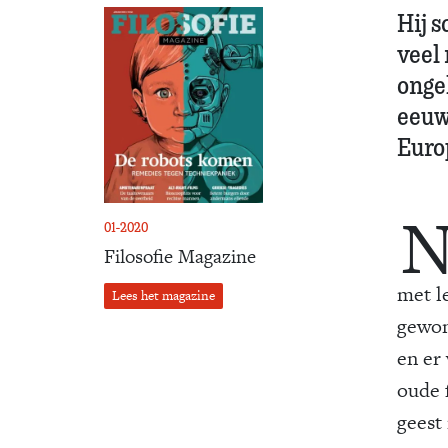
Hij s
veel
onge
eeuw
Euro
01-2020
Filosofie Magazine
met l
Lees het magazine
gewon
en er
oude f
geest 