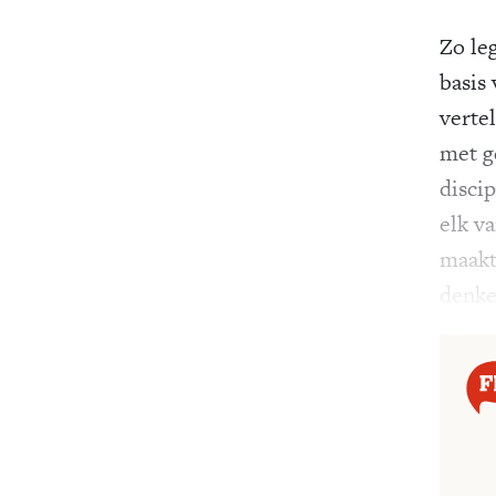
Zo le
basis 
vertel
met g
discip
elk v
maakt
denke