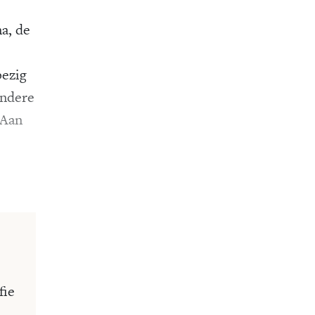
a, de
bezig
andere
 Aan
fie