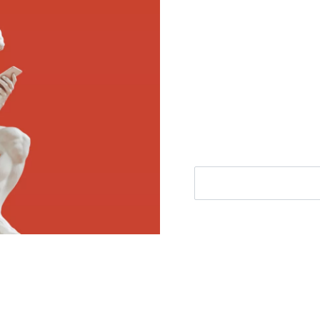
Meld je aan voor
Ontvang elke woensdag e
filosofie nieuws, de bes
aanbieding.
E-mailadres