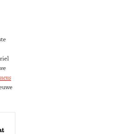
ste
riel
uwe
 mens
ieuwe
at