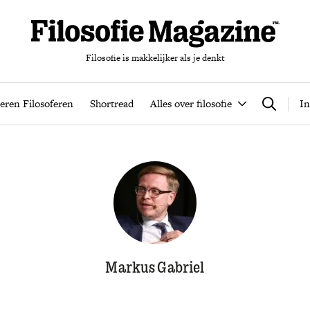
Filosofie is makkelijker als je denkt
nten
Podcast
Leren Filosoferen
Shortread
Alles over filos
eren Filosoferen
Shortread
Alles over filosofie
In
Zoeken
Markus Gabriel