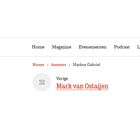
Home
Magazine
Eveneme
Home
Magazine
Evenementen
Podcast
L
Home
Auteurs
Markus Gabriel
Vorige
Mark van Ostaijen