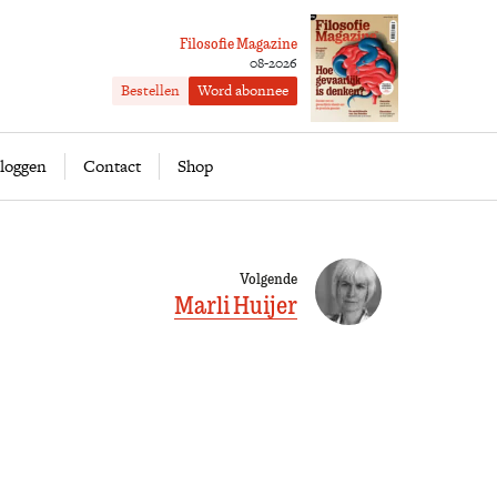
Filosofie Magazine
08-2026
Bestellen
Word abonnee
ofie
Word abonnee
loggen
Contact
Shop
Volgende
Marli Huijer