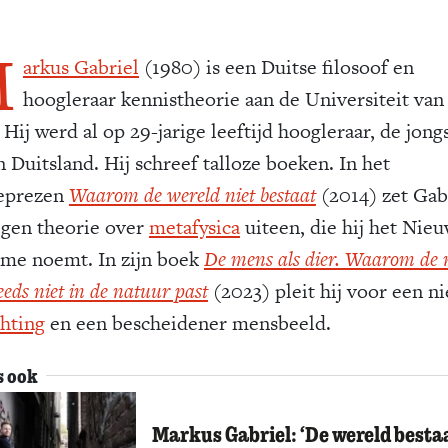
M
arkus Gabriel
(1980) is een Duitse filosoof en
hoogleraar kennistheorie aan de Universiteit van
Hij werd al op 29-jarige leeftijd hoogleraar, de jong
n Duitsland. Hij schreef talloze boeken. In het
eprezen
Waarom de wereld niet bestaat
(2014) zet Gab
igen theorie over
metafysica
uiteen, die hij het Nie
sme noemt. In zijn boek
De mens als dier. Waarom de
eeds niet in de natuur past
(2023) pleit
hij voor een n
chting
en een bescheidener mensbeeld.
s ook
Markus Gabriel: ‘De wereld besta