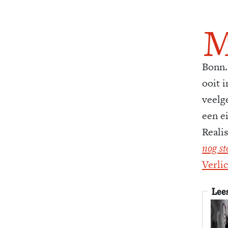
Bonn. 
ooit i
veelg
een e
Reali
nog st
Verli
Lee