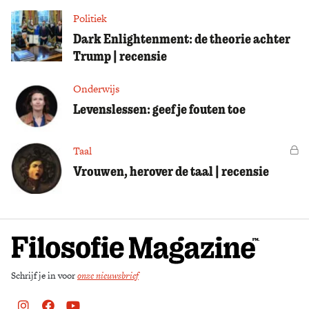
Politiek
Dark Enlightenment: de theorie achter
Trump | recensie
Onderwijs
Levenslessen: geef je fouten toe
Taal
Vo
Vrouwen, herover de taal | recensie
Schrijf je in voor
onze nieuwsbrief
Instagram
Facebook
Youtube