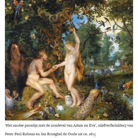
Zoek
‘Het aardse paradijs met de zondeval van Adam en Eva’, oliefverfschilderij van
Peter Paul Rubens en Jan Brueghel de Oude uit ca. 1615