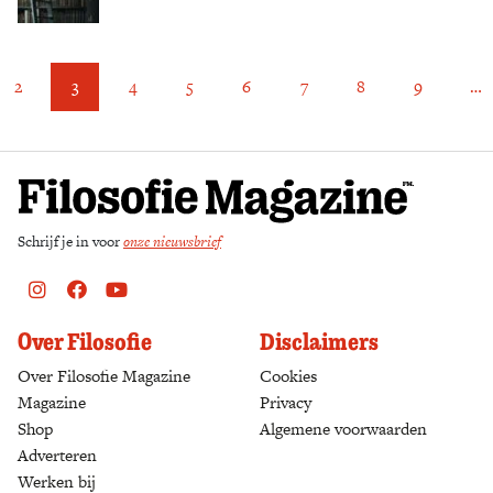
2
3
4
5
6
7
8
9
…
Schrijf je in voor
onze nieuwsbrief
Instagram
Facebook
Youtube
Over Filosofie
Disclaimers
Over Filosofie Magazine
Cookies
Magazine
Privacy
Shop
(opens in a new tab)
Algemene voorwaarden
Adverteren
Werken bij