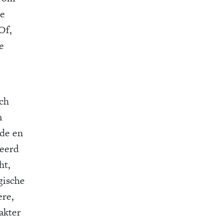
de
Of,
e
ch
n
fde en
veerd
ht,
gische
ère,
akter