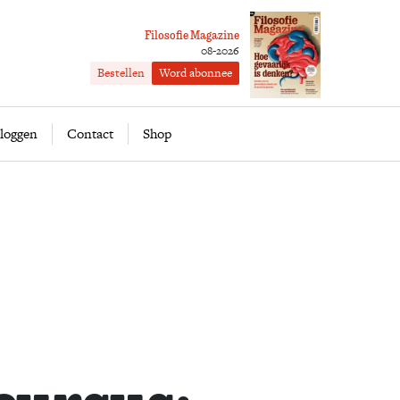
Filosofie Magazine
08-2026
Bestellen
Word abonnee
ofie
Word abonnee
loggen
Contact
Shop