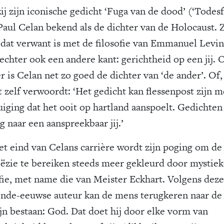
ij zijn iconische gedicht ‘Fuga van de dood’ (‘Todes
 Paul Celan bekend als de dichter van de Holocaust. Z
 dat verwant is met de filosofie van Emmanuel Levin
 echter ook een andere kant: gerichtheid op een jij. 
 is Celan net zo goed de dichter van ‘de ander’. Of,
t zelf verwoordt: ‘Het gedicht kan flessenpost zijn m
uiging dat het ooit op hartland aanspoelt. Gedichten 
g naar een aanspreekbaar jij.’
et eind van Celans carrière wordt zijn poging om de
oëzie te bereiken steeds meer gekleurd door mystie
ofie, met name die van Meister Eckhart. Volgens deze
ende-eeuwse auteur kan de mens terugkeren naar de
ijn bestaan: God. Dat doet hij door elke vorm van