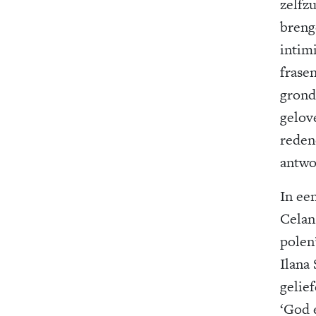
zelfzu
breng
intim
frase
grond’
gelove
reden
antwo
In een
Celan
polen
Ilana
gelie
‘God e