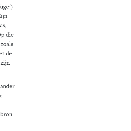
fuge’)
ijn
as,
Op die
 zoals
et de
zijn
 ander
ke
 bron