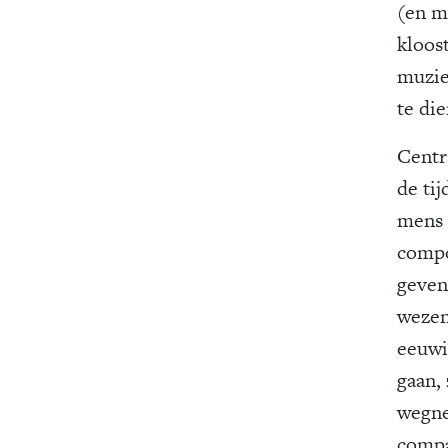
(en m
kloos
muzie
te di
Centr
de tij
mens 
compo
geven.
wezen
eeuwi
gaan,
wegne
compa