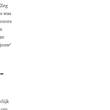
‘Zeg
ls was
proces
en
 ze
‘jouw’
 –
rlijk
d om