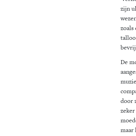
zijn u
wezen
zoals 
talloo
bevrij
De mo
aange
muzie
compa
door 
zeker 
moede
maar 