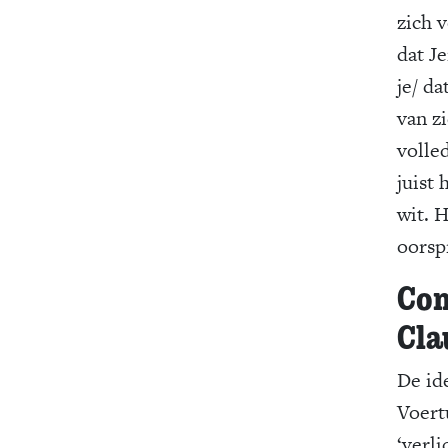
zich 
dat Je
je/ da
van zi
volle
juist
wit. 
oorspr
Com
Cla
De id
Voert
‘verl