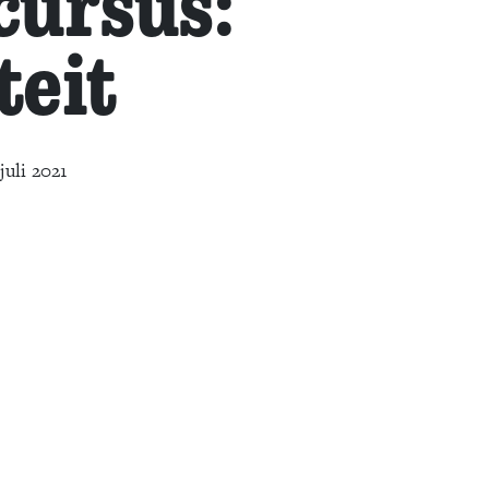
cursus:
teit
juli 2021