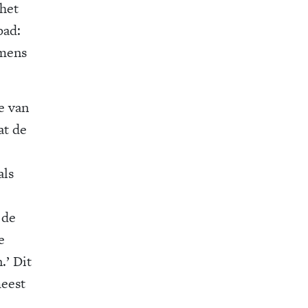
 het
pad:
mens
e van
at de
als
 de
e
.’ Dit
meest