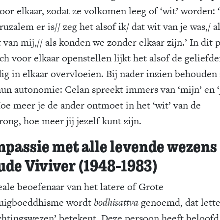
voor elkaar, zodat ze volkomen leeg of ‘wit’ worden: 
ruzalem er is// zeg het alsof ik/ dat wit van je was,/ a
t van mij,// als konden we zonder elkaar zijn.’ In dit 
ch voor elkaar openstellen lijkt het alsof de geliefd
dig in elkaar overvloeien. Bij nader inzien behouden
 hun autonomie: Celan spreekt immers van ‘mijn’ en 
Hoe meer je de ander ontmoet in het ‘wit’ van de
ong, hoe meer jij jezelf kunt zijn.
passie met alle levende wezens
ude Viviver (1948-1983)
eale beoefenaar van het latere of Grote
uigboeddhisme wordt
bodhisattva
genoemd, dat lette
ichtingswezen’ betekent. Deze persoon heeft beloof