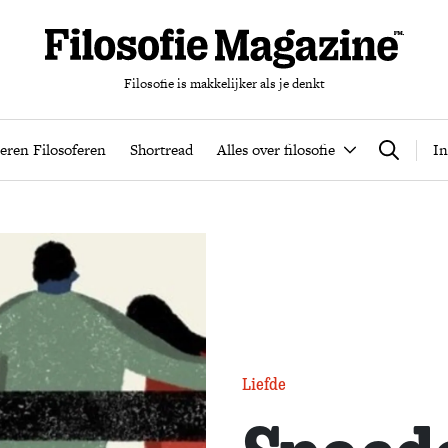
Filosofie is makkelijker als je denkt
nten
Podcast
Leren Filosoferen
Shortread
Alles over filos
eren Filosoferen
Shortread
Alles over filosofie
In
Zoeken
Liefde