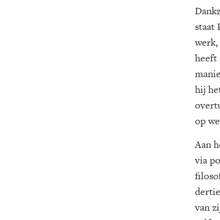
Dankz
staat
werk,
heeft
manier
hij he
overt
op we
Aan h
via p
filos
derti
van z