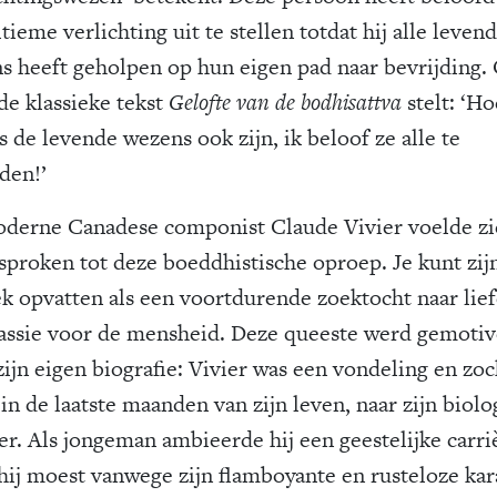
ltieme verlichting uit te stellen totdat hij alle leven
s heeft geholpen op hun eigen pad naar bevrijding. 
de klassieke tekst
Gelofte van de
bodhisattva
stelt: ‘Ho
s de levende wezens ook zijn, ik beloof ze alle te
den!’
derne Canadese componist Claude Vivier voelde zi
sproken tot deze boeddhistische oproep. Je kunt zij
k opvatten als een voortdurende zoektocht naar lie
ssie voor de mensheid. Deze queeste werd gemoti
zijn eigen biografie: Vivier was een vondeling en zoc
in de laatste maanden van zijn leven, naar zijn biolo
r. Als jongeman ambieerde hij een geestelijke carri
hij moest vanwege zijn flamboyante en rusteloze kar