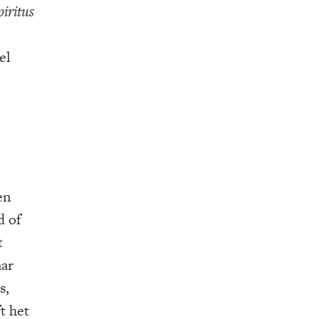
piritus
el
en
d of
t
aar
s,
t het