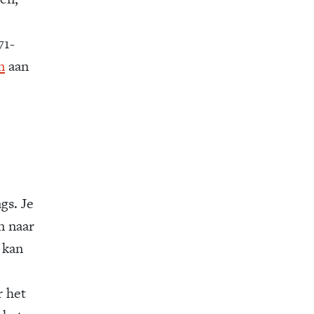
71-
n
aan
gs. Je
n naar
 kan
r het