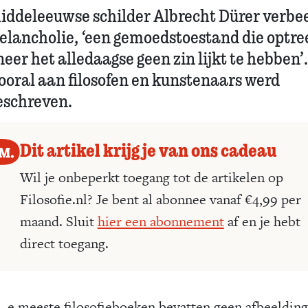
iddeleeuwse schilder Albrecht Dürer verbe
elancholie, ‘een gemoedstoestand die optre
eer het alledaagse geen zin lijkt te hebben’
vooral aan filosofen en kunstenaars werd
eschreven.
Dit artikel krijg je van ons cadeau
Wil je onbeperkt toegang tot de artikelen op
Filosofie.nl? Je bent al abonnee vanaf €4,99 per
maand. Sluit
hier een abonnement
af en je hebt
direct toegang.
e meeste filosofieboeken bevatten geen afbeelding