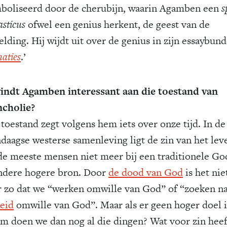
boliseerd door de cherubijn, waarin Agamben een
s
sticus
ofwel een genius herkent, de geest van de
lding. Hij wijdt uit over de genius in zijn essaybund
aties
.’
indt Agamben interessant aan die toestand van
cholie?
 toestand zegt volgens hem iets over onze tijd. In de
daagse westerse samenleving ligt de zin van het lev
de meeste mensen niet meer bij een traditionele Go
ndere hogere bron. Door
de dood van God
is het nie
r zo dat we “werken omwille van God” of “zoeken n
eid
omwille van God”. Maar als er geen hoger doel i
m doen we dan nog al die dingen? Wat voor zin heef