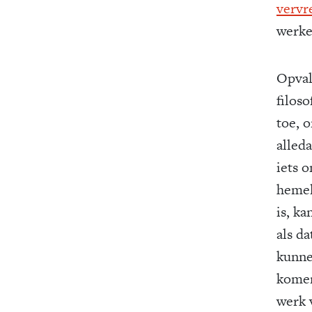
vervr
werke
Opval
filos
toe, 
alleda
iets o
hemels
is, k
als d
kunne
komen
werk 