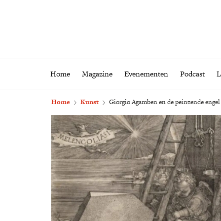
Home
Magazine
Eveneme
Home
Magazine
Evenementen
Podcast
L
Home
Kunst
Giorgio Agamben en de peinzende engel