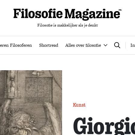
Filosofie is makkelijker als je denkt
nten
Podcast
Leren Filosoferen
Shortread
Alles over filos
eren Filosoferen
Shortread
Alles over filosofie
In
Zoeken
Kunst
Giorg