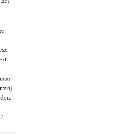
 het
zo
eze
ert
 maar
 vrij
iden.
.’