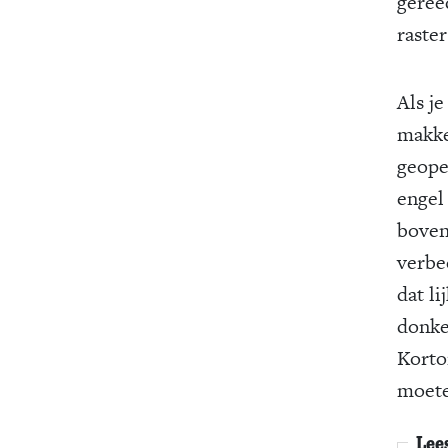
geree
raster
Als je
makke
geope
engel
boven
verbe
dat li
donke
Korto
moete
Lee