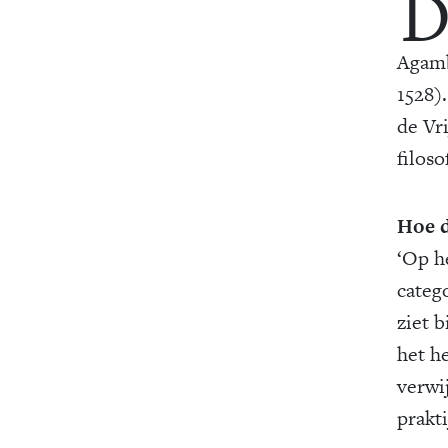
Agamb
1528)
de Vr
filoso
Hoe d
‘Op h
categ
ziet 
het h
verwi
prakti