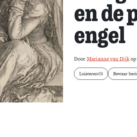
en de 
engel
Door
Marianne van Dijk
op 
Luisteren
Bewaar beri