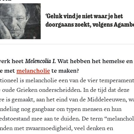
‘Geluk vind je niet waar je het
doorgaans zoekt, volgens Agamb
werk heet
Melencolia I
. Wat hebben het hemelse en
se met
melancholie
te maken?
itioneel is melancholie een van de vier temperamen
e oude Grieken onderscheidden. In de tijd dat deze
re is gemaakt, aan het eind van de Middeleeuwen, w
indeling nog gangbaar om typen mensen en hun
dstoestand mee aan te duiden. De term “melancholi
nden met zwaarmoedigheid, veel denken en