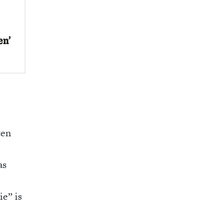
en’
ten
as
e” is