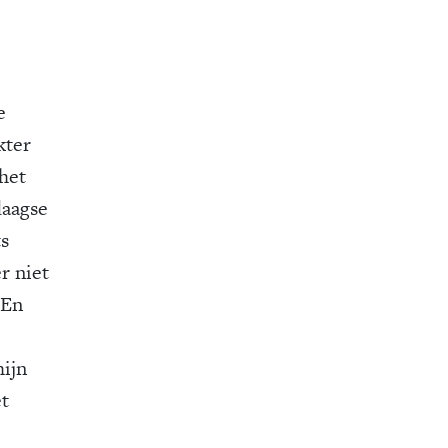
e
kter
het
daagse
ts
r niet
 En
ijn
et