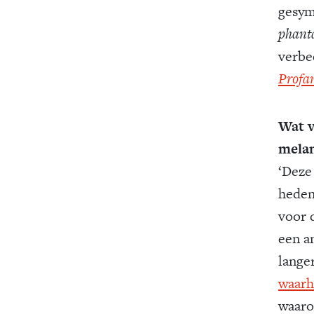
gesym
phanta
verbee
Profan
Wat v
melan
‘Deze
heden
voor 
een a
lange
waarh
waaro