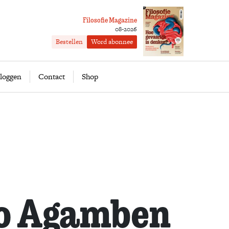
Filosofie Magazine
08-2026
Bestellen
Word abonnee
ofie
Word abonnee
loggen
Contact
Shop
io Agamben