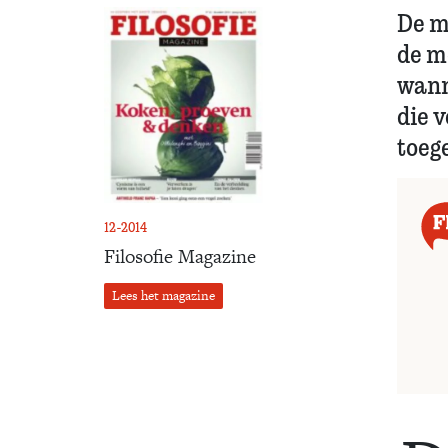
De m
de m
wann
die 
toeg
12-2014
Filosofie Magazine
Lees het magazine