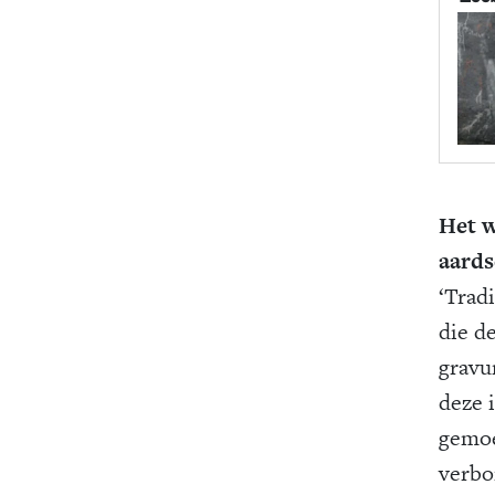
Het 
aard
‘Trad
die d
gravu
deze 
gemoe
verbo