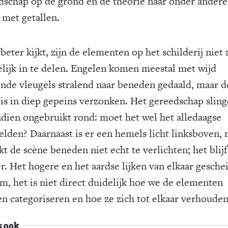
dschap op de grond en de theorie naar onder andere
 met getallen.
 beter kijkt, zijn de elementen op het schilderij niet 
lijk in te delen. Engelen komen meestal met wijd
nde vleugels stralend naar beneden gedaald, maar d
 is in diep gepeins verzonken. Het gereedschap sling
dien ongebruikt rond: moet het wel het alledaagse
elden? Daarnaast is er een hemels licht linksboven,
jkt de scène beneden niet echt te verlichten; het blijft
r. Het hogere en het aardse lijken van elkaar gesche
m, het is niet direct duidelijk hoe we de elementen
n categoriseren en hoe ze zich tot elkaar verhouden
s ook