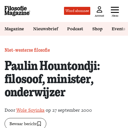
Word abonnee
Menu
Account
Magazine
Nieuwsbrief
Podcast
Shop
Events
Niet-westerse filosofie
Paulin Hountondji:
filosoof, minister,
onderwijzer
Door
Wole Soyinka
op 27 september 2000
Bewaar bericht