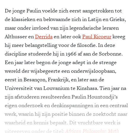
De jonge Paulin voelde zich eerst aangetrokken tot
de klassieken en bekwaamde zich in Latijn en Grieks,
maar onder invloed van zijn legendarische leraren
Althusser en
Derrida
en later ook
Paul Ricoeur
kreeg
hij meer belangstelling voor de filosofie. In deze
discipline studeerde hij in 1966 af aan de Sorbonne.
Een jaar later begon de jonge adept in de strenge
wereld der wijsbegeerte een onderwijsloopbaan,
eerst in Besançon, Frankrijk, en later aan de
Universiteit van Louvanium te Kinshasa. Tien jaar na
zijn afstuderen resulteerden Paulin Hountondji’s
eigen onderzoek en denkinspanningen in een centraal
werk, waarin hij zijn positie binnen de zoektocht naar
waarheid en kennis bepaalt. Dit vruchtbare werk is
uitgegeven onder de titel:
African Philosophy: Myth