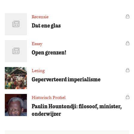
Zoek
Recensie
Vo
Dat ene glas
Essay
Vo
Open grenzen!
Lezing
Vo
Geperverteerd imperialisme
Historisch Profiel
Vo
Paulin Hountondji: filosoof, minister,
onderwijzer