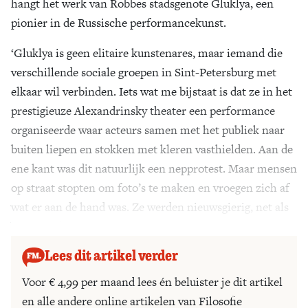
hangt het werk van Robbes stadsgenote Gluklya, een
pionier in de Russische performancekunst.
‘Gluklya is geen elitaire kunstenares, maar iemand die
verschillende sociale groepen in Sint-Petersburg met
elkaar wil verbinden. Iets wat me bijstaat is dat ze in het
prestigieuze Alexandrinsky theater een performance
organiseerde waar acteurs samen met het publiek naar
buiten liepen en stokken met kleren vasthielden. Aan de
ene kant was dit natuurlijk een nepprotest. Maar mensen
op straat stopten om foto’s te maken en vroegen zich af
wat er aan de hand was. Ze werden nieuwsgierig, net als
bij een echt protest.’
Lees dit artikel verder
Voor € 4,99 per maand lees én beluister je dit artikel
en alle andere online artikelen van Filosofie