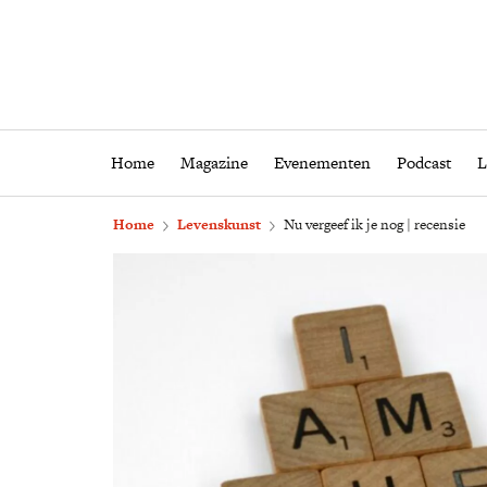
Home
Magazine
Eveneme
Home
Magazine
Evenementen
Podcast
L
Home
Levenskunst
Nu vergeef ik je nog | recensie