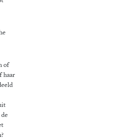
che
n of
f haar
deeld
uit
 de
et
n?