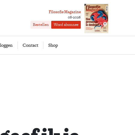
Filosofie Magazine
08-2026
Bestellen
Word abonnee
ofie
Word abonnee
loggen
Contact
Shop