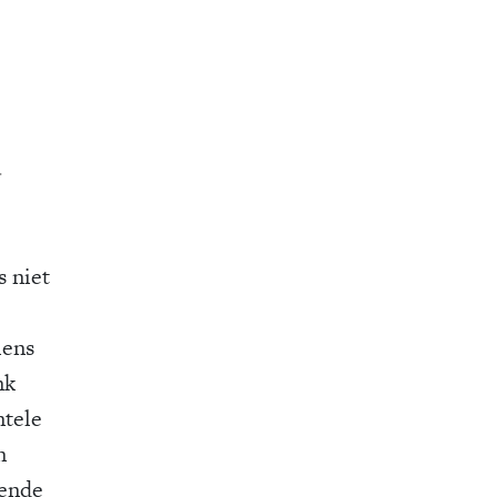
.
 niet
iens
nk
ntele
n
iende