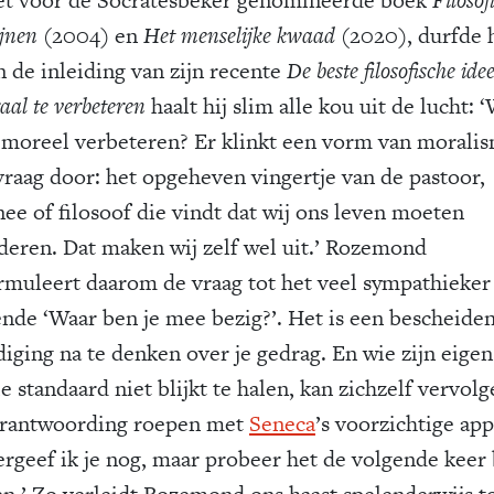
jnen
(2004) en
Het menselijke kwaad
(2020), durfde 
n de inleiding van zijn recente
De beste filosofische id
aal te verbeteren
haalt hij slim alle kou uit de lucht: ‘
f moreel verbeteren? Er klinkt een vorm van moralis
vraag door: het opgeheven vingertje van de pastoor,
ee of filosoof die vindt dat wij ons leven moeten
deren. Dat maken wij zelf wel uit.’ Rozemond
rmuleert daarom de vraag tot het veel sympathieker
ende ‘Waar ben je mee bezig?’. Het is een bescheide
diging na te denken over je gedrag. En wie zijn eigen
 standaard niet blijkt te halen, kan zichzelf vervolg
erantwoording roepen met
Seneca
’s voorzichtige app
ergeef ik je nog, maar probeer het de volgende keer
en.’ Zo verleidt Rozemond ons haast spelenderwijs t