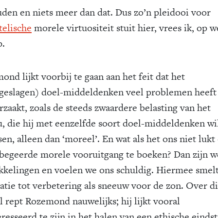
uden en niets meer dan dat. Dus zo’n pleidooi voor
telische
morele virtuositeit stuit hier, vrees ik, op w
p.
nd lijkt voorbij te gaan aan het feit dat het
geslagen) doel-middeldenken veel problemen heeft
rzaakt, zoals de steeds zwaardere belasting van het
u, die hij met eenzelfde soort doel-middeldenken wi
en, alleen dan ‘moreel’. En wat als het ons niet luk
lbegeerde morele vooruitgang te boeken? Dan zijn w
kkelingen en voelen we ons schuldig. Hiermee smelt
atie tot verbetering als sneeuw voor de zon. Over di
l rept Rozemond nauwelijks; hij lijkt vooral
resseerd te zijn in het halen van een ethische einds