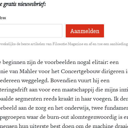
e gratis nieuwsbrief:
dres
wekelijks de beste artikelen van Filosofie Magazine en af en toe een aanbieding
 beginnen zijn de voorbeelden nogal elitair: een
nie van Mahler voor het Concertgebouw dirigeren is
iedereen weggelegd. Bovendien vuurt hij een
teringsdrift aan voor een maatschappij die mijns inz
paalde segmenten reeds kraakt in haar voegen. Ik de
orbeeld aan de zorg en het onderwijs, twee fundame
psgroepen waar de burn-out alomtegenwoordig is e
mensen hun uiterste best doen om de machine draa