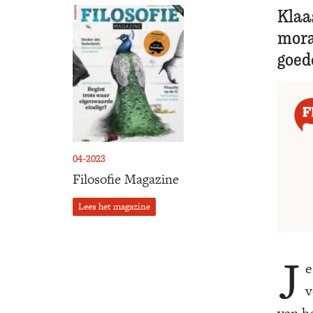
Klaa
moraa
goed
04-2023
Filosofie Magazine
Lees het magazine
J
e
v
van h