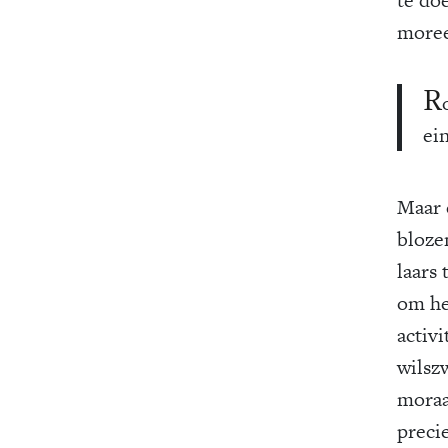
moree
R
ei
Maar e
bloze
laars
om he
activi
wilsz
moraal
preci