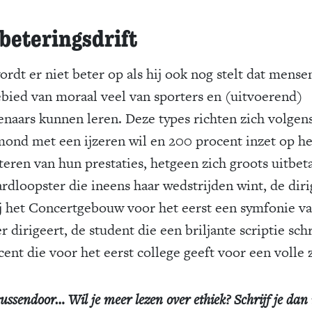
beteringsdrift
ordt er niet beter op als hij ook nog stelt dat mense
ebied van moraal veel van sporters en (uitvoerend)
enaars kunnen leren. Deze types richten zich volgen
ond met een ijzeren wil en 200 procent inzet op he
teren van hun prestaties, hetgeen zich groots uitbeta
ardloopster die ineens haar wedstrijden wint, de dir
ij het Concertgebouw voor het eerst een symfonie v
 dirigeert, de student die een briljante scriptie schri
ent die voor het eerst college geeft voor een volle z
ussendoor… Wil je meer lezen over ethiek? Schrijf je dan 