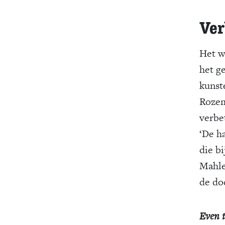
Ver
Het w
het g
kunst
Rozem
verbe
‘De h
die b
Mahler
de doc
Even t