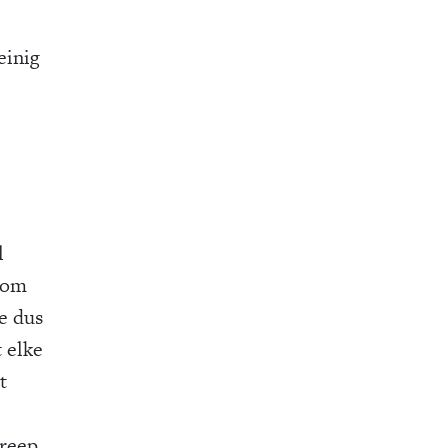
einig
l
t om
e dus
 elke
t
treep.