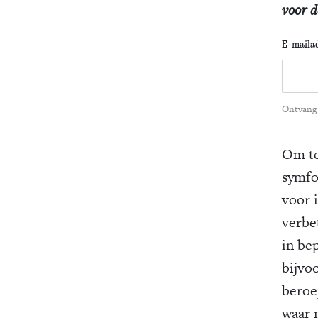
voor d
E-maila
Ontvang 
Om te
symfo
voor 
verbe
in be
bijvo
beroe
waar 