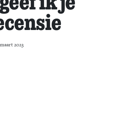
eef ik je
recensie
 maart 2023