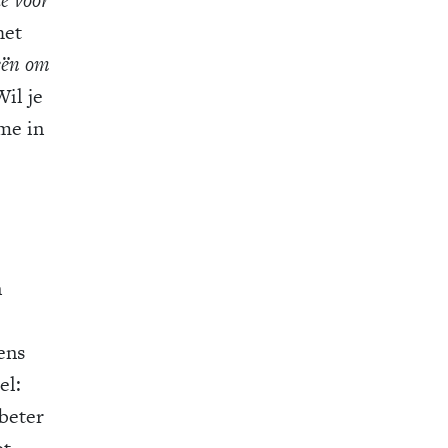
het
eeën om
Wil je
me in
n
ens
el:
 beter
ot