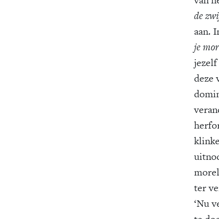
de zwi
aan. I
je mor
jezel
deze 
domin
veran
herfo
klink
uitno
morele
ter v
‘Nu v
te do