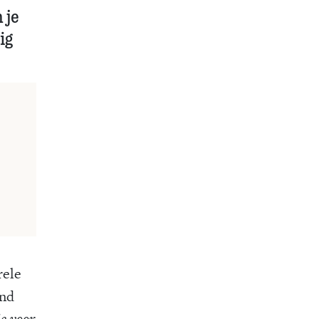
 je
ig
rele
end
ie voor