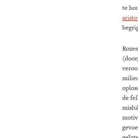
te ho
aristo
begri
Rozemo
(door
veroo
milie
oploss
de fe
mislu
motiv
gevoe
geïnte