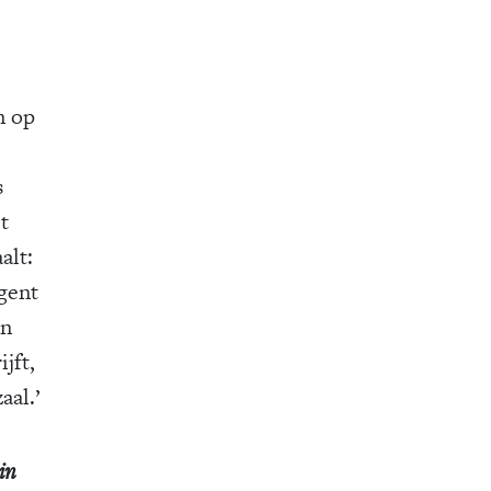
n op
s
t
alt:
igent
an
jft,
aal.’
in