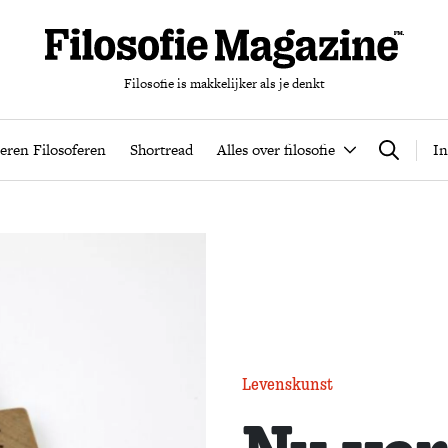
Filosofie is makkelijker als je denkt
nten
Podcast
Leren Filosoferen
Shortread
Alles over filos
eren Filosoferen
Shortread
Alles over filosofie
In
Zoeken
Levenskunst