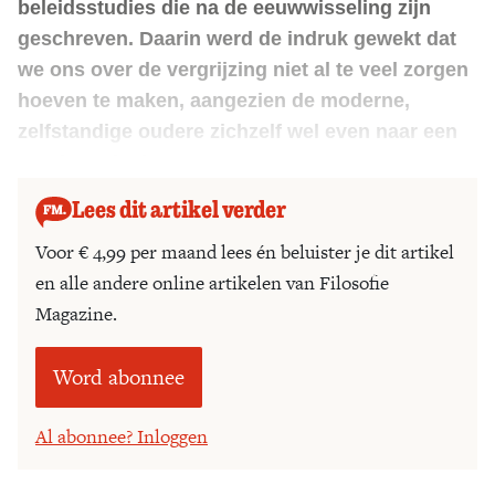
beleidsstudies die na de eeuwwisseling zijn
geschreven. Daarin werd de indruk gewekt dat
we ons over de vergrijzing niet al te veel zorgen
hoeven te maken, aangezien de moderne,
zelfstandige oudere zichzelf wel even naar een
goede oude dag
managet
.
Lees dit artikel verder
Voor € 4,99 per maand lees én beluister je dit artikel
en alle andere online artikelen van Filosofie
Magazine.
Word abonnee
Al abonnee? Inloggen