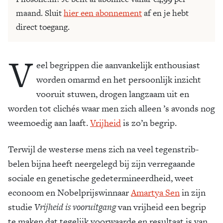
maand. Sluit
hier een abonnement
af en je hebt
direct toegang.
V
eel begrippen die aanvankelijk enthousiast
worden omarmd en het persoonlijk inzicht
vooruit stuwen, drogen langzaam uit en
worden tot clichés waar men zich alleen ’s avonds nog
weemoedig aan laaft.
Vrij­heid
is zo’n begrip.
Terwijl de westerse mens zich na veel tegen­strib­
belen bijna heeft neerge­legd bij zijn verre­gaande
sociale en genetische gedetermi­neerdheid, weet
econoom en Nobelprijs­winnaar
Amartya Sen
in zijn
studie
Vrijheid is vooruitgang
van vrij­heid een begrip
te maken dat tege­lijk voor­waarde en resul­taat is van