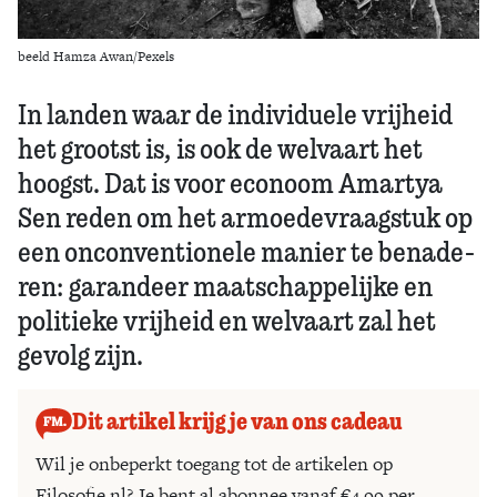
beeld Hamza Awan/Pexels
In landen waar de individuele vrijheid
het grootst is, is ook de welvaart het
hoogst. Dat is voor econoom Amartya
Sen reden om het armoedevraagstuk op
een onconventionele manier te benade­
ren: garandeer maatschappelij­ke en
politieke vrijheid en welvaart zal het
gevolg zijn.
Dit artikel krijg je van ons cadeau
Wil je onbeperkt toegang tot de artikelen op
Filosofie.nl? Je bent al abonnee vanaf €4,99 per