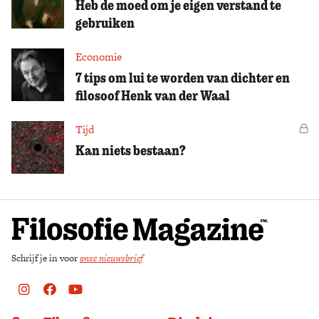
Heb de moed om je eigen verstand te
gebruiken
Economie
7 tips om lui te worden van dichter en
filosoof Henk van der Waal
Tijd
Vo
Kan niets bestaan?
Schrijf je in voor
onze nieuwsbrief
Instagram
Facebook
Youtube