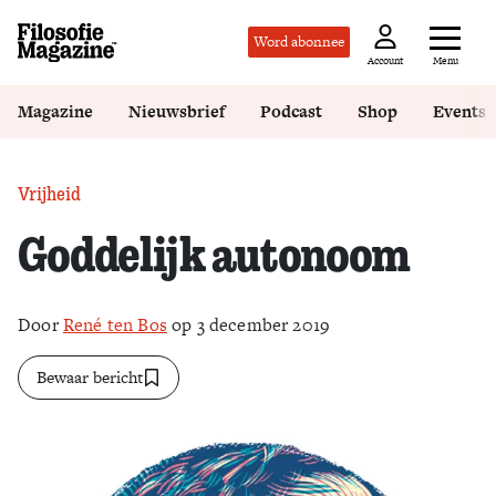
Word abonnee
Menu
Account
Magazine
Nieuwsbrief
Podcast
Shop
Events
Vrijheid
Goddelijk autonoom
Door
René ten Bos
op 3 december 2019
Bewaar bericht