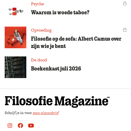
Psyche
Vo
Waarom is woede taboe?
Opvoeding
Vo
Filosofie op de sofa: Albert Camus over
zijn wie je bent
De dood
Boekenkast juli 2026
Schrijf je in voor
onze nieuwsbrief
Instagram
Facebook
Youtube