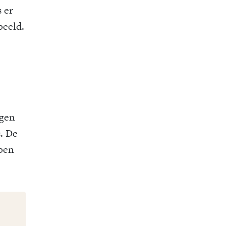
s er
beeld.
ggen
s. De
 ben