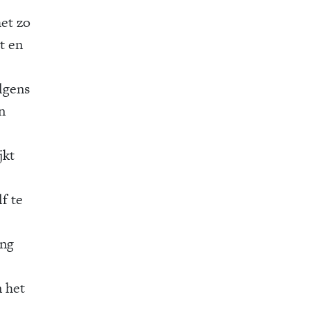
het zo
t en
lgens
n
jkt
f te
ing
n het