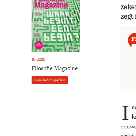
zeker
zegt 
10-2025
Filosofie Magazine
Lees het magazine
I
e
k
eeuwe
altijd