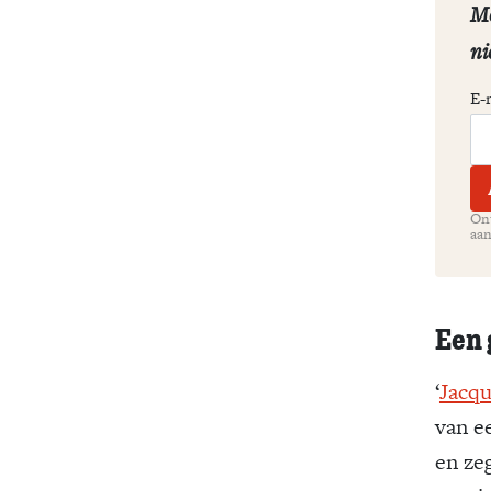
Me
ni
E-
Ont
aan
Een 
‘
Jacqu
van e
en ze