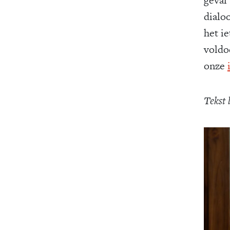
dialo
het i
voldo
onze
Tekst 