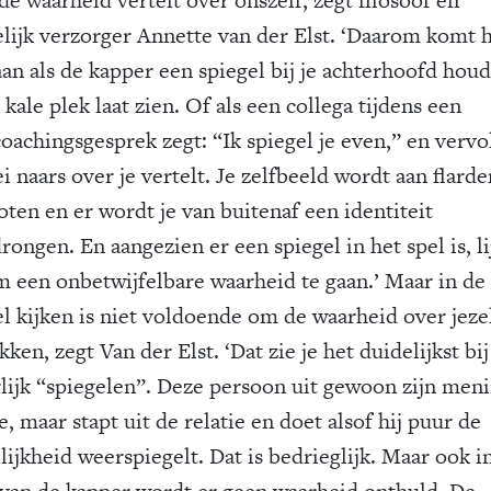
elijk verzorger Annette van der Elst. ‘Daarom komt 
aan als de kapper een spiegel bij je achterhoofd houd
 kale plek laat zien. Of als een collega tijdens een
oachingsgesprek zegt: “Ik spiegel je even,” en vervo
ei naars over je vertelt. Je zelfbeeld wordt aan flarde
oten en er wordt je van buitenaf een identiteit
ongen. En aangezien er een spiegel in het spel is, li
m een onbetwijfelbare waarheid te gaan.’ Maar in de
el kijken is niet voldoende om de waarheid over jezel
ken, zegt Van der Elst. ‘Dat zie je het duidelijkst bij
rlijk “spiegelen”. Deze persoon uit gewoon zijn men
e, maar stapt uit de relatie en doet alsof hij puur de
ijkheid weerspiegelt. Dat is bedrieglijk. Maar ook i
 van de kapper wordt er geen waarheid onthuld. De