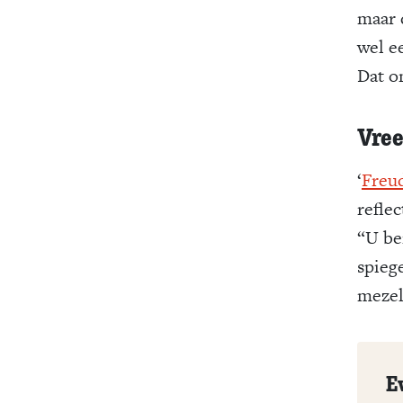
maar d
wel e
Dat on
Vre
‘
Freu
refle
“U ben
spieg
mezel
E