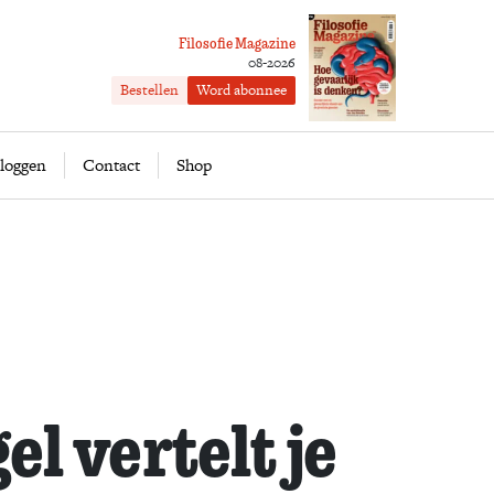
Filosofie Magazine
08-2026
Bestellen
Word abonnee
ofie
Word abonnee
loggen
Contact
Shop
el vertelt je