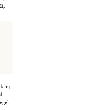
jn,
: hij
al
iegel