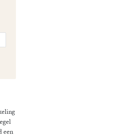
keling
egel
d een