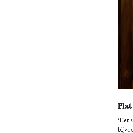
Plat
‘Het 
bijvoo