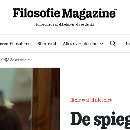
Filosofie is makkelijker als je denkt
nten
Podcast
Leren Filosoferen
Shortread
Alles over filos
eren Filosoferen
Shortread
Alles over filosofie
In
Zoeken
t altijd de waarheid
Ik zie wat jij niet ziet
De spieg