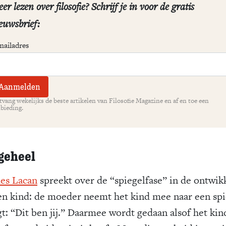
er lezen over filosofie? Schrijf je in voor de gratis
euwsbrief:
mailadres
vang wekelijks de beste artikelen van Filosofie Magazine en af en toe een
bieding.
geheel
es Lacan
spreekt over de “spiegelfase” in de ontwik
en kind: de moeder neemt het kind mee naar een spi
gt: “Dit ben jij.” Daarmee wordt gedaan alsof het kin