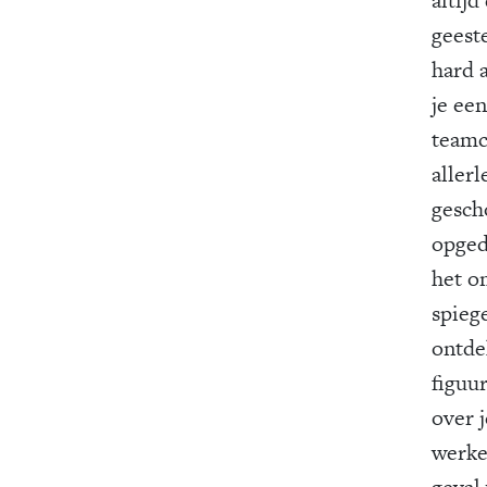
geest
hard 
je een
teamc
allerl
gesch
opgedr
het o
spieg
ontdek
figuu
over j
werkel
geval