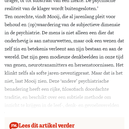
drager, of tot substraat van een ziekte. De psychische
realiteit van de klager wordt buitengesloten.’
Ten onrechte, vindt Mooij, die al jarenlang pleit voor
behoud en (op)waardering van de subjectieve dimensie
in de psychiatrie. De mens is niet alleen een dier dat
onderhevig is aan natuurwetten, maar ook een wezen dat
zelf zin en betekenis verleent aan zijn bestaan en aan de
wereld. Dat zijn geen modieuze denkbeelden in onze tijd
van genen, neurotransmitters en hersenstoornissen. Het
klinkt zelfs als softe jaren-zeventigpraat. Maar dat is het
niet, laat Mooij zien. Deze ‘andere’ psychiatrische
benadering heeft een rijke, filosofisch doordachte
traditie, en beschikt over een subtiele methode om
inzicht te krijgen in de leef-, denk- en gevoelswerelden
van gestoorden en niet-gestoorden.
Lees dit artikel verder