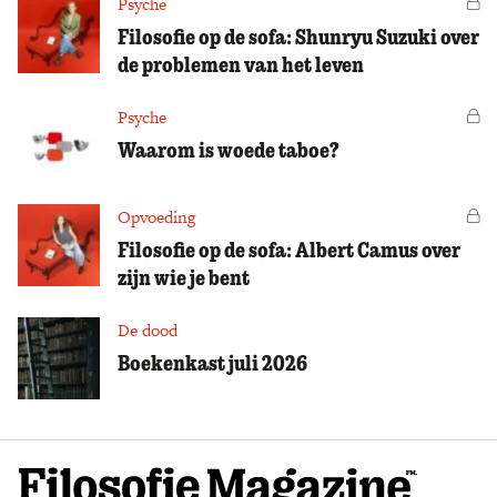
Psyche
Vo
Filosofie op de sofa: Shunryu Suzuki over
de problemen van het leven
Psyche
Vo
Waarom is woede taboe?
Opvoeding
Vo
Filosofie op de sofa: Albert Camus over
zijn wie je bent
De dood
Boekenkast juli 2026