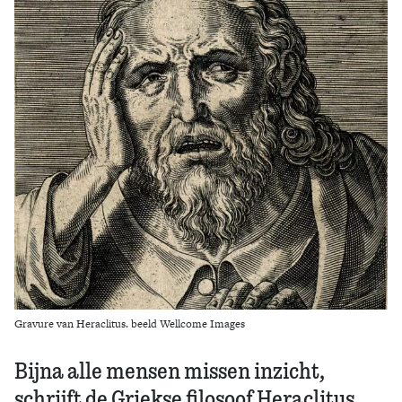
Zoek
Gravure van Heraclitus. beeld Wellcome Images
Bijna alle mensen missen inzicht,
schrijft de Griekse filosoof Heraclitus.