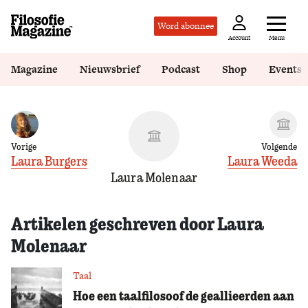
Word abonnee
Menu
Account
Magazine
Nieuwsbrief
Podcast
Shop
Events
Vorige
Volgende
Laura Burgers
Laura Weeda
Laura Molenaar
Artikelen geschreven door Laura
Molenaar
Taal
Hoe een taalfilosoof de geallieerden aan