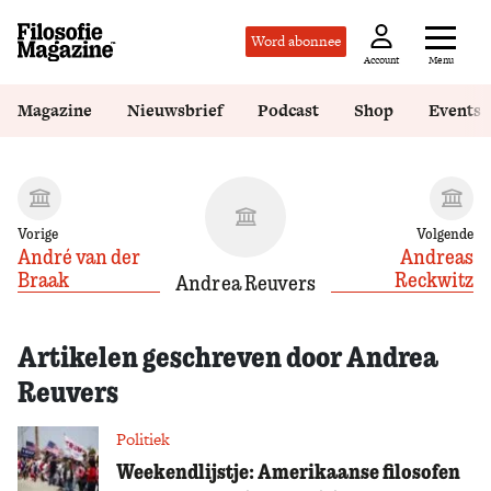
Word abonnee
Menu
Account
Magazine
Nieuwsbrief
Podcast
Shop
Events
Vorige
Volgende
André van der
Andreas
Braak
Reckwitz
Andrea Reuvers
Artikelen geschreven door Andrea
Reuvers
Politiek
Weekendlijstje: Amerikaanse filosofen