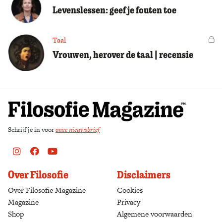
Levenslessen: geef je fouten toe
Taal
Vo
Vrouwen, herover de taal | recensie
Schrijf je in voor
onze nieuwsbrief
Instagram
Facebook
Youtube
Over Filosofie
Disclaimers
Over Filosofie Magazine
Cookies
Magazine
Privacy
Shop
(opens in a new tab)
Algemene voorwaarden