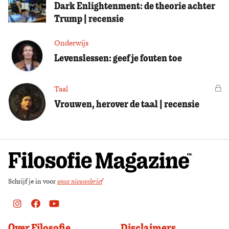
Dark Enlightenment: de theorie achter
Trump | recensie
Onderwijs
Levenslessen: geef je fouten toe
Taal
Vo
Vrouwen, herover de taal | recensie
Schrijf je in voor
onze nieuwsbrief
Instagram
Facebook
Youtube
Over Filosofie
Disclaimers