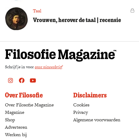
Taal
Vo
Vrouwen, herover de taal | recensie
Schrijf je in voor
onze nieuwsbrief
Instagram
Facebook
Youtube
Over Filosofie
Disclaimers
Over Filosofie Magazine
Cookies
Magazine
Privacy
Shop
(opens in a new tab)
Algemene voorwaarden
Adverteren
Werken bij