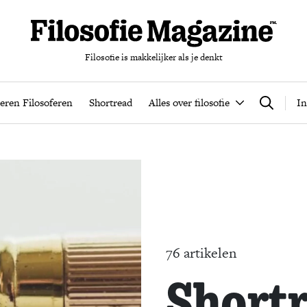
Filosofie is makkelijker als je denkt
nten
Podcast
Leren Filosoferen
Shortread
Alles over filos
eren Filosoferen
Shortread
Alles over filosofie
In
Zoeken
76 artikelen
Short