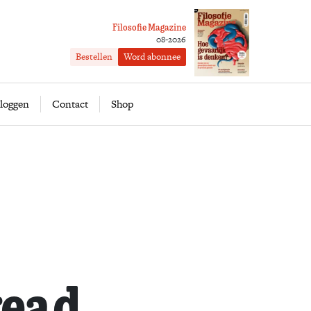
Filosofie Magazine
08-2026
Bestellen
Word abonnee
ofie
Word abonnee
loggen
Contact
Shop
read