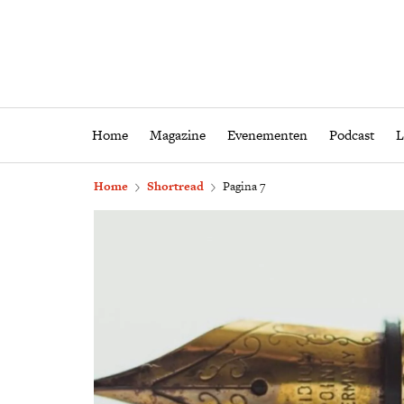
Home
Magazine
Eveneme
Home
Magazine
Evenementen
Podcast
L
Home
Shortread
Pagina 7