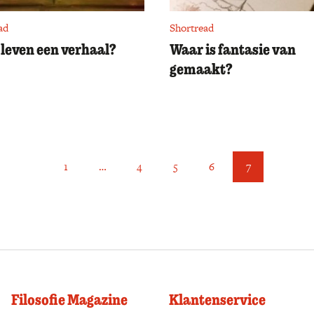
ad
Shortread
t leven een verhaal?
Waar is fantasie van
gemaakt?
1
…
4
5
6
7
Filosofie Magazine
Klantenservice