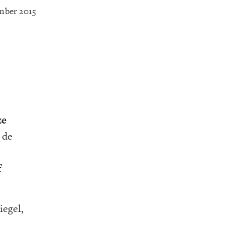
mber 2015
ze
 de
f
iegel,