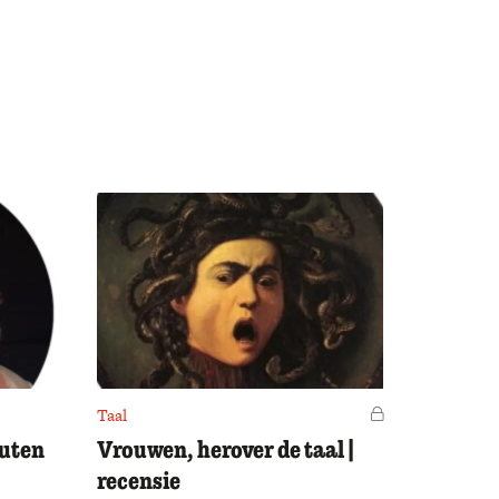
Taal
Voor leden
outen
Vrouwen, herover de taal |
recensie