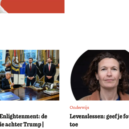
Onderwijs
Enlightenment: de
Levenslessen: geef je f
ie achter Trump |
toe