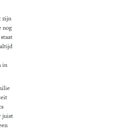
 zijn
e nog
staat
altijd
 in
ilie
eit
ts
juist
een