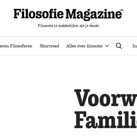
Filosofie is makkelijker als je denkt
nten
Podcast
Leren Filosoferen
Shortread
Alles over filos
eren Filosoferen
Shortread
Alles over filosofie
In
Zoeken
Voorw
Famili