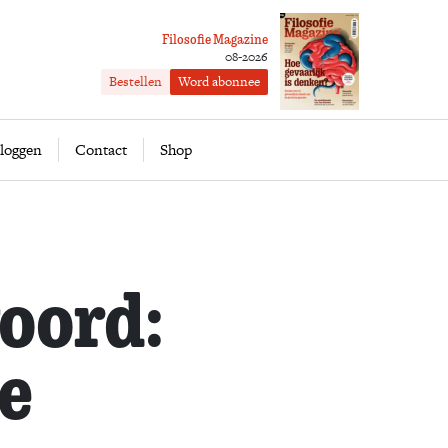
Filosofie Magazine
08-2026
Bestellen
Word abonnee
ofie
Word abonnee
loggen
Contact
Shop
oord:
e