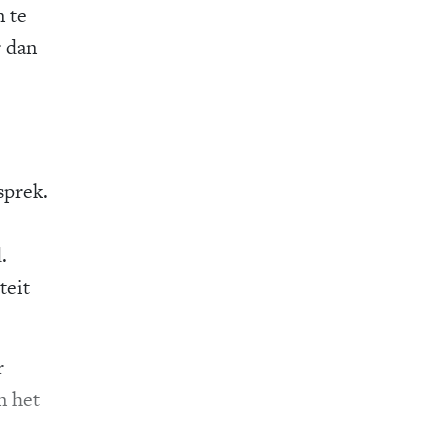
 te
r dan
sprek.
.
teit
r
n het