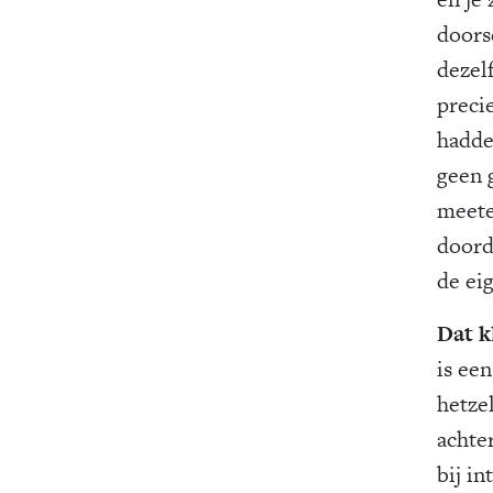
doors
dezelf
preci
hadde
geen g
meete
doord
de eig
Dat k
is ee
hetze
achte
bij i