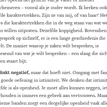
chemeren – vooral als je ouder wordt. Ik herken ook
de karaktertrekken. Zijn ze van mij, of van haar? Het
es die karaktertrekken die in de weg staan van wat w
n willen uitpraten. Dezelfde koppigheid. Bovendien 
esprek op zichzelf, er is een lange geschiedenis die 
lt. De manier waarop je zaken wilt bespreken, is
esemd van wat je wilt bespreken – een slang die zich
en staart bijt.
linkt negatief,
maar dat hoeft niet. Omgang met fam
n goede oefening in intimiteit. We denken dat intimit
lfde is als openheid. Je moet alles kunnen zeggen, ie
rhouden is immers een gebrek aan vertrouwen. Maar 
ntieme banden zorgt een dergelijke openheid vaak all