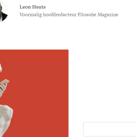
Leon Heuts
Voormalig hoofdredacteur Filosofie Magazine
Meld je aan voor
Ontvang elke woensdag e
filosofie nieuws, de bes
aanbieding.
E-mailadres