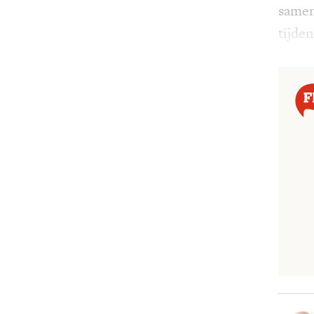
samen
tijde
duidin