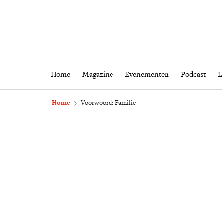
Home
Magazine
Eveneme
Home
Magazine
Evenementen
Podcast
L
Home
Voorwoord: Familie