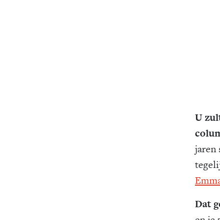
U zul
colum
jaren 
tegeli
Emma
Dat g
en je