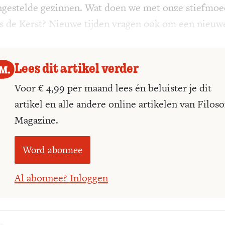
gestelde gezinnen. Wat doen we met onze stiefmoe
ns de Kerst? Nieuwe tijden vragen ook om een nieuw
g van intimiteit.
Lees dit artikel verder
Voor € 4,99 per maand lees én beluister je dit
artikel en alle andere online artikelen van Filoso
Magazine.
Word abonnee
Al abonnee? Inloggen