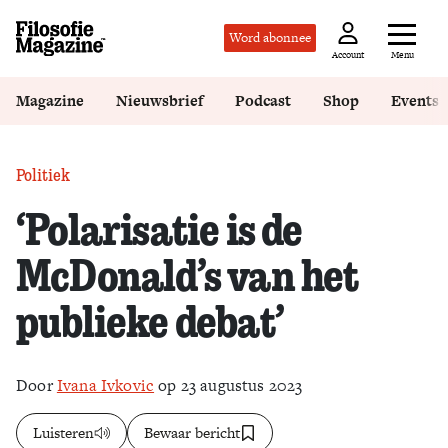
Word abonnee
Menu
Account
Magazine
Nieuwsbrief
Podcast
Shop
Events
Politiek
‘Polarisatie is de
McDonald’s van het
publieke debat’
Door
Ivana Ivkovic
op 23 augustus 2023
Luisteren
Bewaar bericht