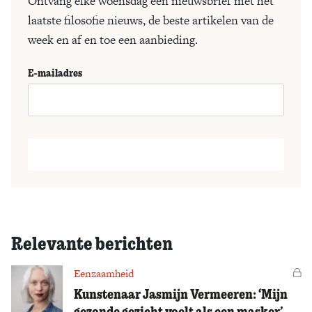
Ontvang elke woensdag een nieuwsbrief met het
laatste filosofie nieuws, de beste artikelen van de
week en af en toe een aanbieding.
E-mailadres
Relevante berichten
Eenzaamheid
Vo
Kunstenaar Jasmijn Vermeeren: ‘Mijn
gezonde gezicht voelt als een masker’