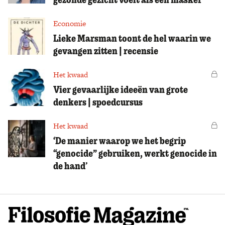
Economie
Lieke Marsman toont de hel waarin we
gevangen zitten | recensie
Het kwaad
Vo
Vier gevaarlijke ideeën van grote
denkers | spoedcursus
Het kwaad
Vo
‘De manier waarop we het begrip
“genocide” gebruiken, werkt genocide in
de hand’