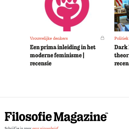
Vrouwelijke denkers
Voor leden
Politiek
Een prima inleiding in het
Dark 
moderne feminisme |
theor
recensie
recen
Schrijf je in voor
onze nieuwsbrief