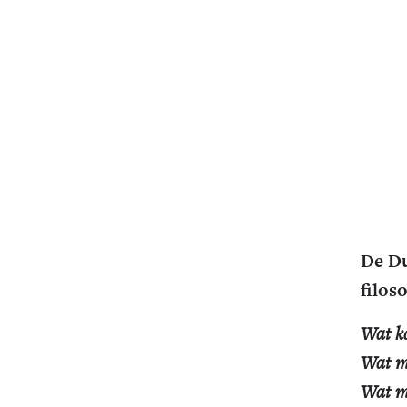
De Du
filos
Wat k
Wat m
Wat m