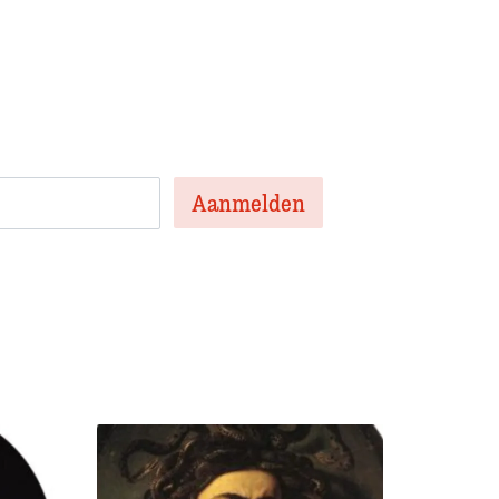
en nieuwsbrief met het laatste
te artikelen van de week en af en toe een