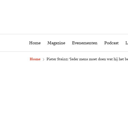
Home
Magazine
Eveneme
Home
Magazine
Evenementen
Podcast
L
Home
Pieter Steinz: ‘Ieder mens moet doen wat hij het b