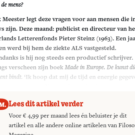
 de mens?
 Meester legt deze vragen voor aan mensen die i
s zijn. Deze maand: publicist en directeur van he
lands Letterenfonds Pieter Steinz (1963). Een ja
en werd bij hem de ziekte ALS vastgesteld.
danks is hij nog steeds een productief schrijver.
gs verscheen zijn boek
Made in Europe. De kunst di
ent bindt
. ‘Ik hoop dat mij de tijd en energie gege
om nog een paar dingen af te maken’.
Lees dit artikel verder
Voor € 4,99 per maand lees én beluister je dit
artikel en alle andere online artikelen van Filoso
Magazine.