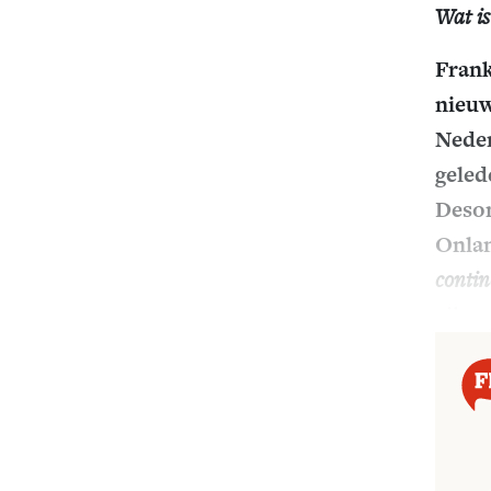
Wat is
Frank
nieuw
Neder
geled
Deson
Onlan
contin
zijn 