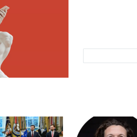
Ontvang elke woensdag e
filosofie nieuws, de bes
aanbieding.
E-mailadres