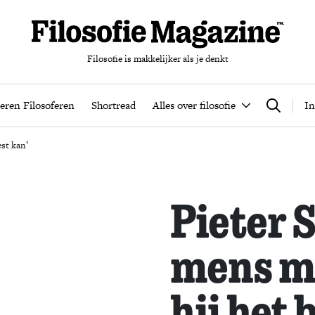
Filosofie is makkelijker als je denkt
nten
Podcast
Leren Filosoferen
Shortread
Alles over filos
eren Filosoferen
Shortread
Alles over filosofie
In
Zoeken
est kan’
Pieter S
mens m
hij het 