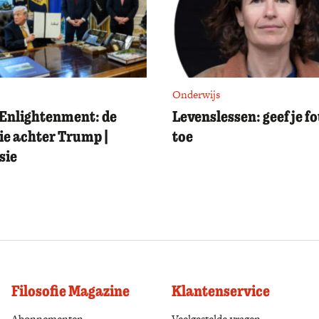
Onderwijs
Enlightenment: de
Levenslessen: geef je f
ie achter Trump |
toe
sie
Filosofie Magazine
Klantenservice
Abonnementen
(opens in a new tab)
Veelgestelde vragen