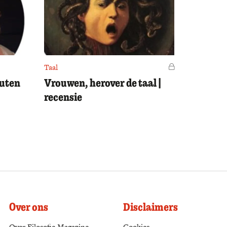
Taal
Voor leden
outen
Vrouwen, herover de taal |
recensie
Over ons
Disclaimers
Over Filosofie Magazine
Cookies