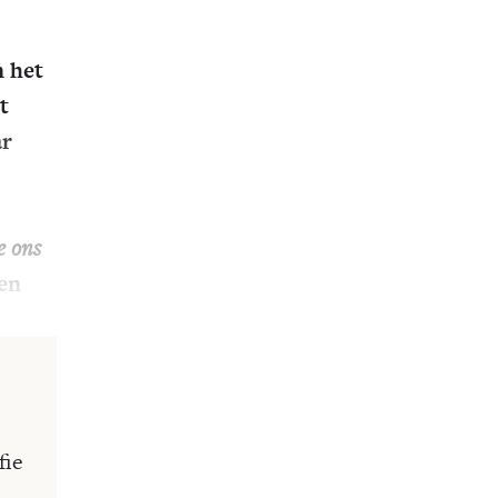
n het
t
ar
e ons
ven
fie