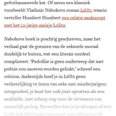
geëuthanaseerde kat. Of neem een klassiek
voorbeeld: Vladimir Nabokovs roman
Lolita
, waarin
verteller Humbert Humbert
een relatie aanknoopt
met het 12-jarige meisje Lolita
.
Nabokovs boek is prachtig geschreven, maar het
verhaal gaat de grenzen van de seksuele moraal
duidelijk te buiten, wat een literair oordeel
compliceert. ‘Pedofilie is geen onderwerp dat met
poëzie zou moeten worden gelinkt,’ schreef een
criticus. Anderzijds hoef je in
Lolita
geen
verheerlijking te lezen van seks met minderjarigen;
integendeel, je kunt het ook juist opvatten als een
aanklacht, met scherp oog voor de uitwassen van
menselijk gedrag. Bovendien kun je je afvragen of een
boek zich überhaupt iets moet aantrekken van de