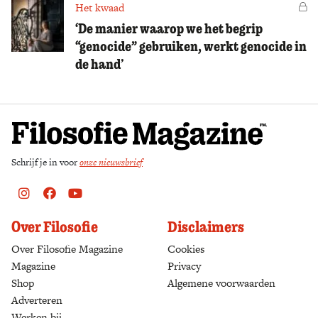
Het kwaad
Vo
‘De manier waarop we het begrip
“genocide” gebruiken, werkt genocide in
de hand’
Schrijf je in voor
onze nieuwsbrief
Instagram
Facebook
Youtube
Over Filosofie
Disclaimers
Over Filosofie Magazine
Cookies
Magazine
Privacy
Shop
(opens in a new tab)
Algemene voorwaarden
Adverteren
Werken bij