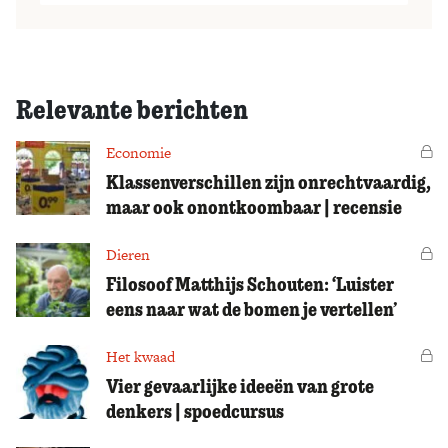
Relevante berichten
Economie
Vo
Klassenverschillen zijn onrechtvaardig,
maar ook onontkoombaar | recensie
Dieren
Vo
Filosoof Matthijs Schouten: ‘Luister
eens naar wat de bomen je vertellen’
Het kwaad
Vo
Vier gevaarlijke ideeën van grote
denkers | spoedcursus