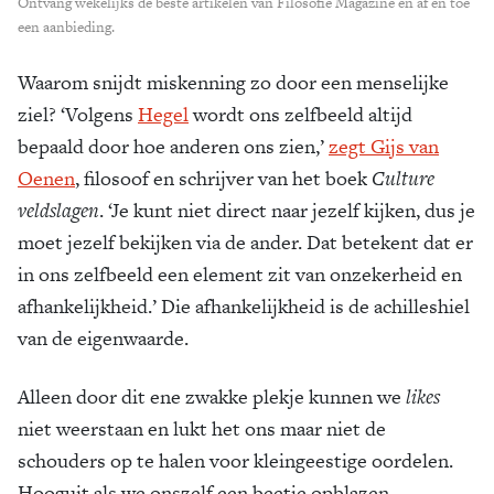
Ontvang wekelijks de beste artikelen van Filosofie Magazine en af en toe
een aanbieding.
Waarom snijdt miskenning zo door een menselijke
ziel? ‘Volgens
Hegel
wordt ons zelfbeeld altijd
bepaald door hoe anderen ons zien,’
zegt Gijs van
Oenen
, filosoof en schrijver van het boek
Culture
veldslagen
. ‘Je kunt niet direct naar jezelf kijken, dus je
moet jezelf bekijken via de ander. Dat betekent dat er
in ons zelfbeeld een element zit van onzekerheid en
afhankelijkheid.’ Die afhankelijkheid is de achilleshiel
van de eigenwaarde.
Alleen door dit ene zwakke plekje kunnen we
likes
niet weerstaan en lukt het ons maar niet de
schouders op te halen voor kleingeestige oordelen.
Hooguit als we onszelf een beetje opblazen.