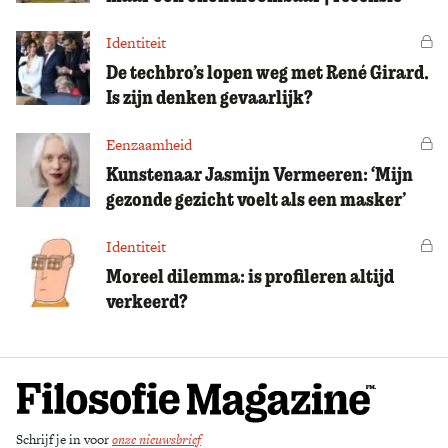
Identiteit
Vo
De techbro’s lopen weg met René Girard.
Is zijn denken gevaarlijk?
Eenzaamheid
Vo
Kunstenaar Jasmijn Vermeeren: ‘Mijn
gezonde gezicht voelt als een masker’
Identiteit
Vo
Moreel dilemma: is profileren altijd
verkeerd?
Schrijf je in voor
onze nieuwsbrief