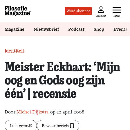
Word abonnee
Menu
Account
Magazine
Nieuwsbrief
Podcast
Shop
Events
Identiteit
Meister Eckhart: ‘Mijn
oog en Gods oog zijn
één’ | recensie
Door
Michel Dijkstra
op 22 april 2008
Luisteren
Bewaar bericht