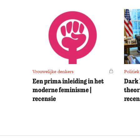
Vrouwelijke denkers
Voor leden
Politiek
Een prima inleiding in het
Dark 
moderne feminisme |
theor
recensie
recen