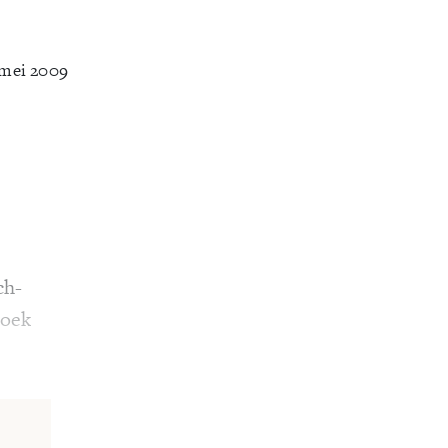
 mei 2009
ch-
boek