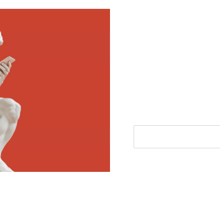
Meld je aan voor
Ontvang elke woensdag e
filosofie nieuws, de bes
aanbieding.
E-mailadres