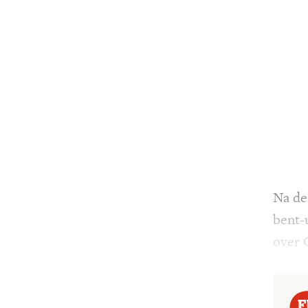
Na de 
bent-u
over 
geëng