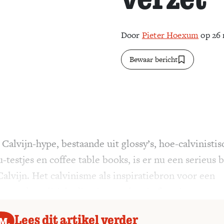
Door
Pieter Hoexum
op 26
Bewaar bericht
Calvijn-hype, bestaande uit glossy’s, hoe-calvinistis
-testjes en coffee table books, is er nu een serieus 
Calvijn. Het calvinisme als inspiratiebron voor een
ageerde politiek, die niet omslaat in fanatisme.
Lees dit artikel verder