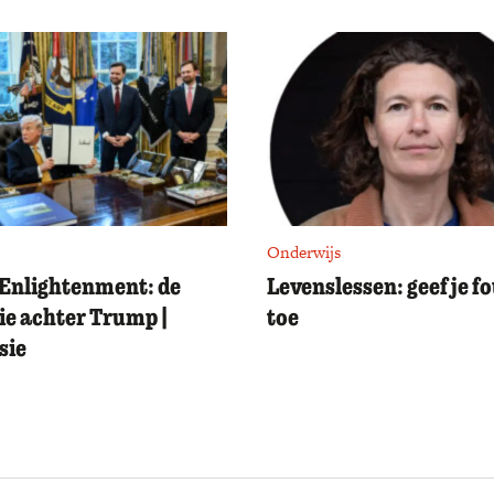
Onderwijs
Enlightenment: de
Levenslessen: geef je f
ie achter Trump |
toe
sie