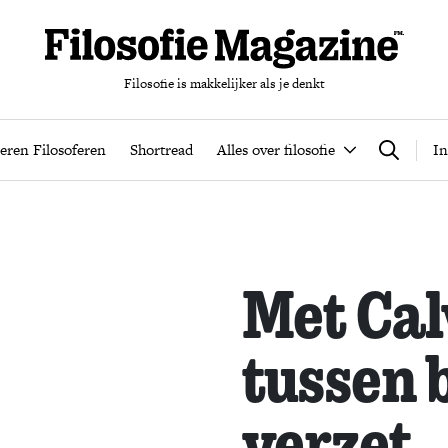
Filosofie is makkelijker als je denkt
nten
Podcast
Leren Filosoferen
Shortread
Alles over filos
eren Filosoferen
Shortread
Alles over filosofie
In
Zoeken
Met Cal
tussen 
verzet