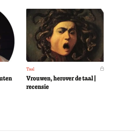
Taal
Voor leden
outen
Vrouwen, herover de taal |
recensie